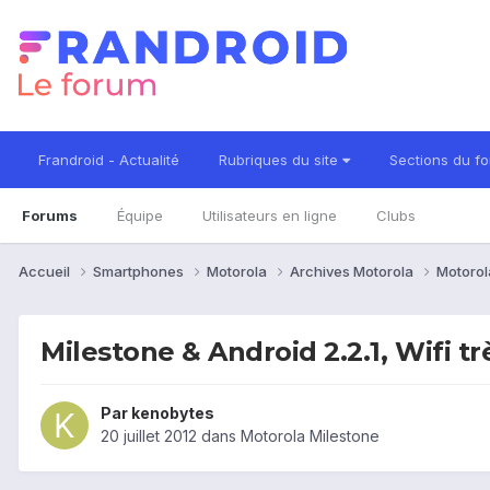
Frandroid - Actualité
Rubriques du site
Sections du f
Forums
Équipe
Utilisateurs en ligne
Clubs
Accueil
Smartphones
Motorola
Archives Motorola
Motorol
Milestone & Android 2.2.1, Wifi trè
Par
kenobytes
20 juillet 2012
dans
Motorola Milestone