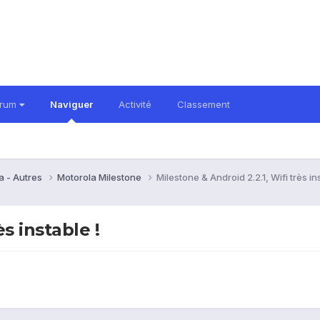
orum
Naviguer
Activité
Classement
a - Autres
Motorola Milestone
Milestone & Android 2.2.1, Wifi très in
s instable !