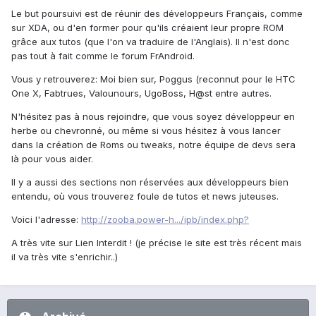
Le but poursuivi est de réunir des développeurs Français, comme
sur XDA, ou d'en former pour qu'ils créaient leur propre ROM
grâce aux tutos (que l'on va traduire de l'Anglais). Il n'est donc
pas tout à fait comme le forum FrAndroid.
Vous y retrouverez: Moi bien sur, Poggus (reconnut pour le HTC
One X, Fabtrues, Valounours, UgoBoss, H@st entre autres.
N'hésitez pas à nous rejoindre, que vous soyez développeur en
herbe ou chevronné, ou même si vous hésitez à vous lancer
dans la création de Roms ou tweaks, notre équipe de devs sera
là pour vous aider.
Il y a aussi des sections non réservées aux développeurs bien
entendu, où vous trouverez foule de tutos et news juteuses.
Voici l'adresse:
http://zooba.power-h.../ipb/index.php?
A très vite sur Lien Interdit ! (je précise le site est très récent mais
il va très vite s'enrichir..)