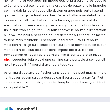
noir enfin bref opérateur nrj mobile ect...et la g eu un gros beug le
téléphone c'est éteind car je n avait plus de batterie je le branche
comme dab la led et rouge elle devien orange puis verte j atend
qu il soit charger a fond pour bien faire la batterie au début . et la
j essaye de l allumer il vibre m affiche sony puis xperia et il s
éteind et recommence sony xperia sony xperia une boucle sans
fin je suis trop dé gouter :/ j'ai tout essayer le bouton allimentation
plus volume haut 5 seconde pour redemarer ou encore les meme
touche mais maintenir 10 seconde le tel vibre 3 fois il reboute
mais rien ni fait je suis desesperer toujours la meme boucle et sur
mon pc il n'est plus détecter donc impossible d utiliser pc
compagnion et j avai fait la dernière mis a jour toute etait niquel
chui
degouter dejà plus d une semine sans portable :( someone!!
help!! please !!! ^_^ merci d avance a tous yoann
ps:on ma dit essaye de flasher sans eeprom ça peut macher mais
j'ai trouver aucun sujet la dessus car il parait que la sav fait ? et
j'ai une assurance mais ça va etre long le tps de l envoyer et tout
sans portable ?
mouths91