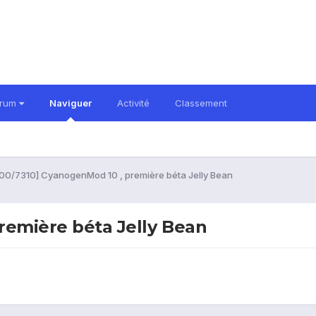
orum
Naviguer
Activité
Classement
00/7310] CyanogenMod 10 , première béta Jelly Bean
remière béta Jelly Bean