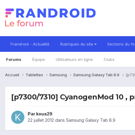
Frandroid - Actualité
Rubriques du site
Sections du f
Forums
Équipe
Utilisateurs en ligne
Clubs
Accueil
Tablettes
Samsung
Samsung Galaxy Tab 8.9
[p73
[p7300/7310] CyanogenMod 10 , p
Par
koua29
22 juillet 2012
dans
Samsung Galaxy Tab 8.9