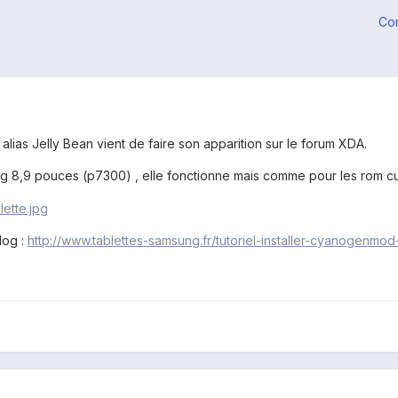
Co
alias Jelly Bean vient de faire son apparition sur le forum XDA.
ung 8,9 pouces (p7300) , elle fonctionne mais comme pour les rom c
log :
http://www.tablettes-samsung.fr/tutoriel-installer-cyanogenmo