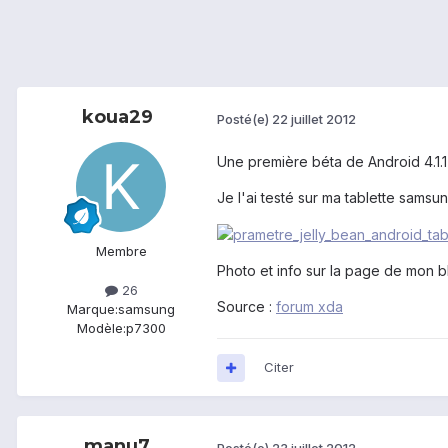
koua29
Posté(e)
22 juillet 2012
Une première béta de Android 4.1.1 
Je l'ai testé sur ma tablette sams
Membre
Photo et info sur la page de mon b
26
Source :
forum xda
Marque:
samsung
Modèle:
p7300
Citer
manu7
Posté(e)
23 juillet 2012