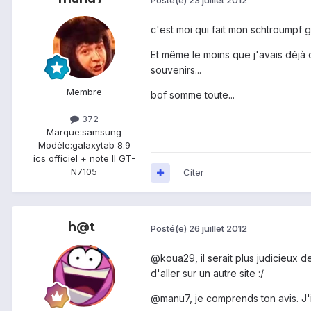
c'est moi qui fait mon schtroumpf g
Et même le moins que j'avais déjà 
souvenirs...
Membre
bof somme toute...
372
Marque:
samsung
Modèle:
galaxytab 8.9
ics officiel + note II GT-
N7105
Citer
h@t
Posté(e)
26 juillet 2012
@koua29, il serait plus judicieux d
d'aller sur un autre site :/
@manu7, je comprends ton avis. J'i