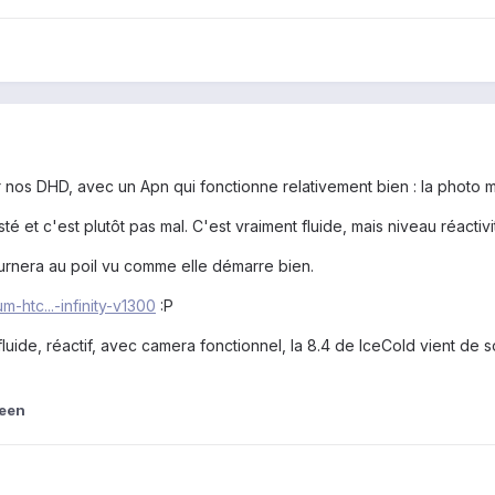
our nos DHD, avec un Apn qui fonctionne relativement bien : la photo
sté et c'est plutôt pas mal. C'est vraiment fluide, mais niveau réactiv
urnera au poil vu comme elle démarre bien.
m-htc...-infinity-v1300
:P
s fluide, réactif, avec camera fonctionnel, la 8.4 de IceCold vient de s
ween