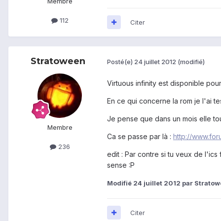
Membre
112
Citer
Stratoween
Posté(e)
24 juillet 2012
(modifié)
Virtuous infinity est disponible p
En ce qui concerne la rom je l'ai te
Je pense que dans un mois elle to
Membre
Ca se passe par là :
http://www.foru
236
edit : Par contre si tu veux de l'ic
sense :P
Modifié
24 juillet 2012
par Strato
Citer