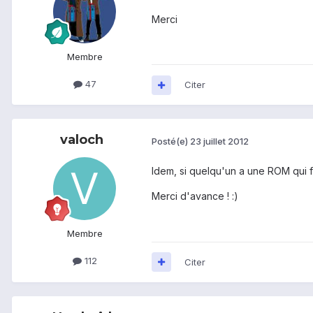
Merci
Membre
47
Citer
valoch
Posté(e)
23 juillet 2012
Idem, si quelqu'un a une ROM qui f
Merci d'avance ! :)
Membre
112
Citer