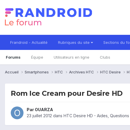
Frandroid - Actualité
Rubriques du site
Sections du f
Forums
Équipe
Utilisateurs en ligne
Clubs
Accueil
Smartphones
HTC
Archives HTC
HTC Desire
H
Rom Ice Cream pour Desire HD
Par
OUARZA
23 juillet 2012
dans
HTC Desire HD - Aides, Question