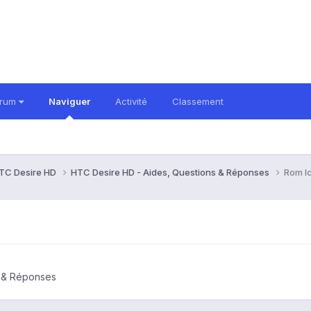
orum
Naviguer
Activité
Classement
TC Desire HD
HTC Desire HD - Aides, Questions & Réponses
Rom I
s & Réponses