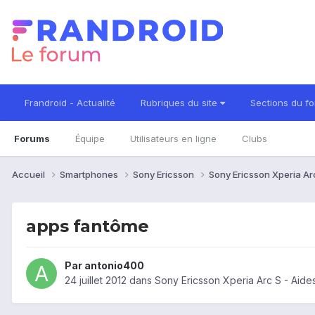
Frandroid - Actualité
Rubriques du site
Sections du f
Forums
Équipe
Utilisateurs en ligne
Clubs
Accueil
Smartphones
Sony Ericsson
Sony Ericsson Xperia Ar
apps fantôme
Par
antonio400
24 juillet 2012
dans
Sony Ericsson Xperia Arc S - Aid