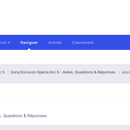
orum
Naviguer
Activité
Classement
c S
Sony Ericsson Xperia Arc S - Aides, Questions & Réponses
apps
es, Questions & Réponses