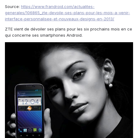
Source:
https://www.frandroid.com/actualites-
generales/106865_zte-devoile-ses-plans-pour-les-mois-a-venir-
interface-personnalisee-et-nouveaux-designs-en-2013/
ZTE vient de dévoiler ses plans pour les six prochains mois en ce
qui concerne ses smartphones Android.