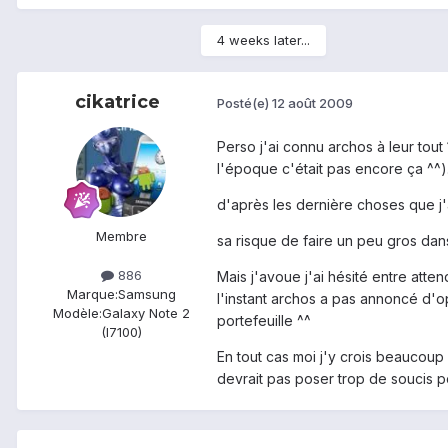
4 weeks later...
cikatrice
Posté(e)
12 août 2009
Perso j'ai connu archos à leur tou
l'époque c'était pas encore ça ^^)
d'après les dernière choses que j'ai 
Membre
sa risque de faire un peu gros da
886
Mais j'avoue j'ai hésité entre att
Marque:
Samsung
l'instant archos a pas annoncé d'op
Modèle:
Galaxy Note 2
portefeuille ^^
(I7100)
En tout cas moi j'y crois beaucoup à
devrait pas poser trop de soucis po