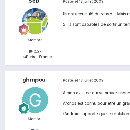
Seb
Posté(e)
13 juillet 2009
Ils ont accumulé du retard ... Mais
Si ils sont capables de sortir un t
Membre
2,2k
Lieu
Paris - France
ghmpou
Posté(e)
13 juillet 2009
A mon avis, ce qui va arriver risque
Archos est connu pour etre un gran
(Android supporte quelle réolutio
Membre
61