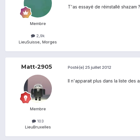
T'as essayé de réinstallé shazam 
Membre
2,9k
Lieu
Suisse, Morges
Matt-2905
Posté(e)
25 juillet 2012
Il n'apparait plus dans la liste des ap
Membre
103
Lieu
Bruxelles