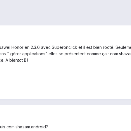
awei Honor en 2.3.6 avec Superonclick et il est bien rooté. Seuleme
dans " gérer applications" elles se présentent comme ça : com.shaz
e. A bientot B)
uis com.shazam.android?