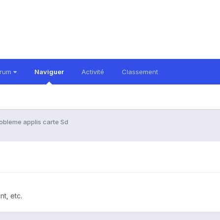
orum
Naviguer
Activité
Classement
obleme applis carte Sd
t, etc.