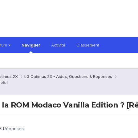
orum
Naviguer
Activité
Classement
ptimus 2X
LG Optimus 2X - Aides, Questions & Réponses
solu]
e la ROM Modaco Vanilla Edition ? [R
 & Réponses