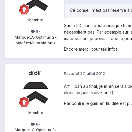
Ce conseil n'est pas réservé à c
Membre
Sur le LG, sans doute puisque tu m'e
87
nécessitent pas. Par exemple sur le
Marque:
LG Optimus 2x
ma question, je pensais que je pouv
Modèle:
Motorola Atrix
Encore merci pour tes infos !
didli
Posté(e)
27 juillet 2012
Arf ... bah au final, je m'en serai
alors j'ai pas trouvé où ?).
Par contre le gain en fluidité est p
Membre
87
Marque:
LG Optimus 2x