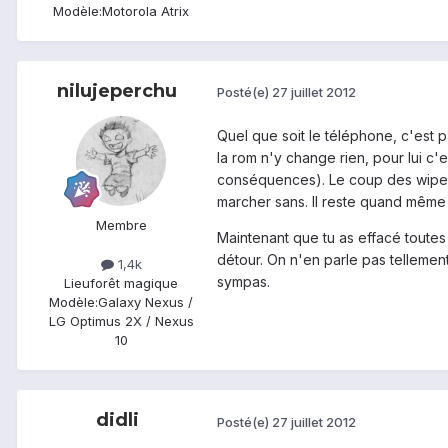
Modèle:
Motorola Atrix
nilujeperchu
Posté(e)
27 juillet 2012
Quel que soit le téléphone, c'est p
la rom n'y change rien, pour lui c'e
conséquences). Le coup des wipes c
marcher sans. Il reste quand même p
Membre
Maintenant que tu as effacé toutes 
détour. On n'en parle pas tellement
1,4k
sympas.
Lieu
forêt magique
Modèle:
Galaxy Nexus /
LG Optimus 2X / Nexus
10
didli
Posté(e)
27 juillet 2012