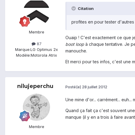
Citation
profites en pour tester d'autre
Membre
Ouaip ! C'est exactement ce que j
87
boot loop
à chaque tentative. Je p
Marque:
LG Optimus 2x
manouche.
Modèle:
Motorola Atrix
Et merci pour tes infos, c'est une m
nilujeperchu
Posté(e)
28 juillet 2012
Une mine d'or... carrément... euh... 
Quand ça fait ça c'est souvent une r
manque (il y en a trois à faire ava
Membre