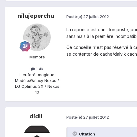
nilujeperchu
Posté(e)
27 juillet 2012
La réponse est dans ton poste, pourq
sans mais à la première incompatibi
Ce conseille n'est pas réservé à ce
se contenter de cache/dalvik cach
Membre
1,4k
Lieu
forêt magique
Modèle:
Galaxy Nexus /
LG Optimus 2X / Nexus
10
didli
Posté(e)
27 juillet 2012
Citation