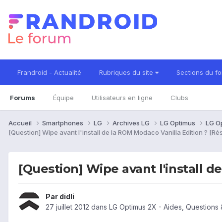
Frandroid - Actualité
Rubriques du site
Sections du f
Forums
Équipe
Utilisateurs en ligne
Clubs
Accueil
Smartphones
LG
Archives LG
LG Optimus
LG O
[Question] Wipe avant l'install de la ROM Modaco Vanilla Edition ? [Ré
[Question] Wipe avant l'install d
Par
didli
27 juillet 2012
dans
LG Optimus 2X - Aides, Questions