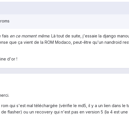
s roms
e fais
en ce moment même
. Là tout de suite, j'essaie la django mano
ense que ça vient de la ROM Modaco, peut-être qu'un nandroid resto
ine d'or !
merci.
om qui s'est mal téléchargée (vérifie le md5, il y a un lien dans le t
nt de flasher) ou un recovery qui n'est pas en version 5 (la 4 est une