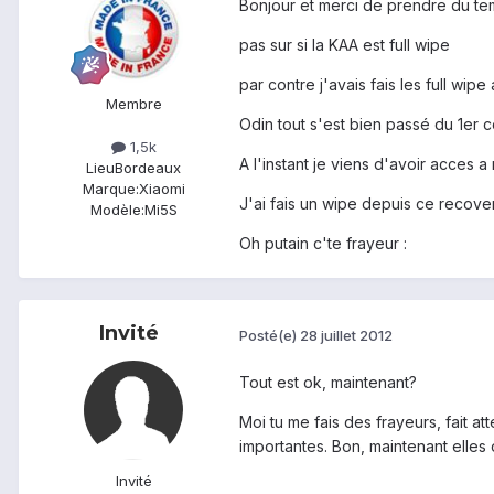
Bonjour et merci de prendre du te
pas sur si la KAA est full wipe
par contre j'avais fais les full wipe
Membre
Odin tout s'est bien passé du 1er co
1,5k
A l'instant je viens d'avoir acces 
Lieu
Bordeaux
Marque:
Xiaomi
J'ai fais un wipe depuis ce recovery
Modèle:
Mi5S
Oh putain c'te frayeur :
Invité
Posté(e)
28 juillet 2012
Tout est ok, maintenant?
Moi tu me fais des frayeurs, fait 
importantes. Bon, maintenant elles 
Invité