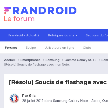
Frandroid - Actualité
Rubriques du site
Sections du f
Forums
Équipe
Utilisateurs en ligne
Clubs
Accueil
Smartphones
Samsung
Gamme Galaxy NOTE
Sam
[Résolu] Soucis de flashage avec mon Note.
[Résolu] Soucis de flashage ave
Par
Gils
28 juillet 2012
dans
Samsung Galaxy Note - Aides, Qu