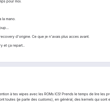
mps pour moi.
 a la mano.
up....
a recovery d'origine. Ce que je n'avais plus acces avant.
 et ça repart...
attention à tes wipes avec les ROMs ICS! Prends le temps de lire le
ont toutes (je parle des customs), en général, des kernels qui sont 