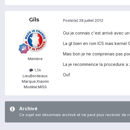
Gils
Posté(e)
28 juillet 2012
Oui je connais c'est arrivé avec un 
La gt bien en rom ICS mais kernel G
Mais bon je ne comprenais pas pou
Membre
La je recommence la procedure a z
1,5k
Ouf
Lieu
Bordeaux
Marque:
Xiaomi
Modèle:
Mi5S
Archivé
Ce sujet est désormais archivé et ne peut plus recevoir de 