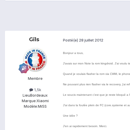
Gils
Posté(e)
28 juillet 2012
Bonjour a tous,
J'avais sur mon Note la rom kingdroid. J'ai voulu t
Quand je voulais flasher la rom via CWM, le phone
Membre
Ne pouvant plus rien flasher via le recovery, j'ai 
1,5k
Lieu
Bordeaux
Le soucis maintenant c'est que je reste bloqué a 
Marque:
Xiaomi
J'ai dans la foulée plein de FC (core.systeme et aut
Modèle:
Mi5S
Une idée ?
J'en ai rapidement besoin. Merci.