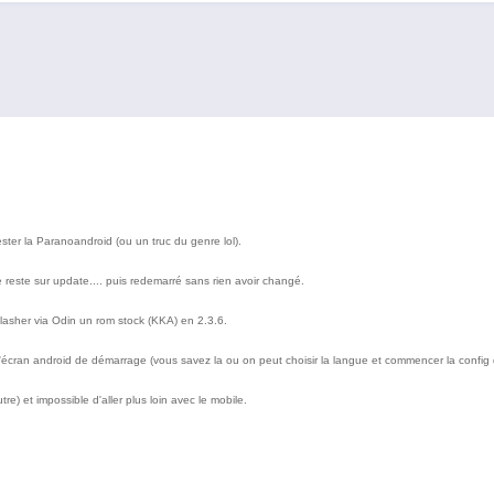
ester la Paranoandroid (ou un truc du genre lol).
 reste sur update.... puis redemarré sans rien avoir changé.
reflasher via Odin un rom stock (KKA) en 2.3.6.
l'écran android de démarrage (vous savez la ou on peut choisir la langue et commencer la config 
re) et impossible d'aller plus loin avec le mobile.