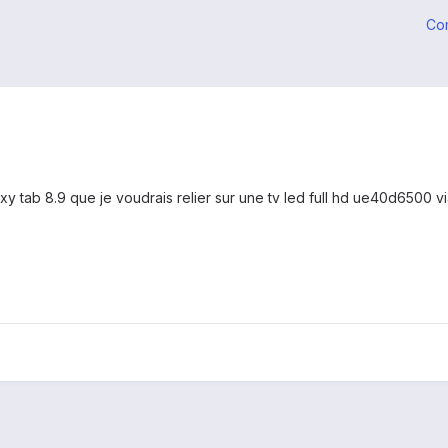
Co
axy tab 8.9 que je voudrais relier sur une tv led full hd ue40d6500