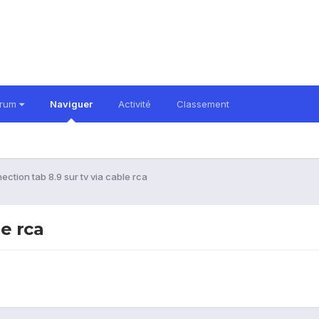
orum
Naviguer
Activité
Classement
ction tab 8.9 sur tv via cable rca
le rca