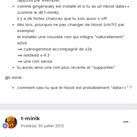
(app2sd par exemple).
comme gingerwally est installé et si tu as un hboot data++
(comme le dit t-minik),
il y a de fortes chances que tu sois aussi s-off
dès lors, pourquoi ne pas changer de hboot (cm7r2 par
exemple)
et installer une nouvelle rom qui intègre "naturellement"
a2sd
==> cyanogenmod accompagné de s2e
==> mildwild v-4.3
==> une rom sense
tu auras ainsi une rom plus récente et "supportée"
@t-minik :
comment sais-tu que le hboot est probablement "data++" ?
t-minik
Posté(e)
30 juillet 2012