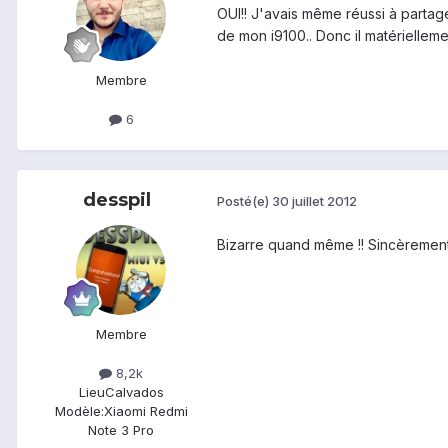
OUI!! J'avais même réussi à partag
de mon i9100.. Donc il matériellemen
Membre
6
desspil
Posté(e)
30 juillet 2012
Bizarre quand même !! Sincèrement 
Membre
8,2k
Lieu
Calvados
Modèle:
Xiaomi Redmi
Note 3 Pro