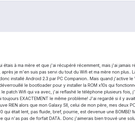
ui étais à ma mère et que j'ai récupéré récemment, mais j'ai jamais 
fi, après je m'en suis pas servi du tout du Wifi et ma mère non plus.. L
i donc installé Android 2.3 par PC Companion.. Mais quand j'active le W
s déverrouillé le bootloader pour y installer la ROM x10s qui fonct
patch Wifi qui va avec, j'ai reflashé le téléphone plusieurs fois, j'a
i toujours EXACTEMENT le même problème! J'ai regardé si il y avait l'
uve RIEN alors que mon Galaxy SII, celui de mon père, mes deux PC 
 qui était lent, pas fluide, bref, pourrie, est devenue une BOMBE! Mai
 qui n'as pas de forfait DATA.. Donc j'aimerais bien trouvé une soluti