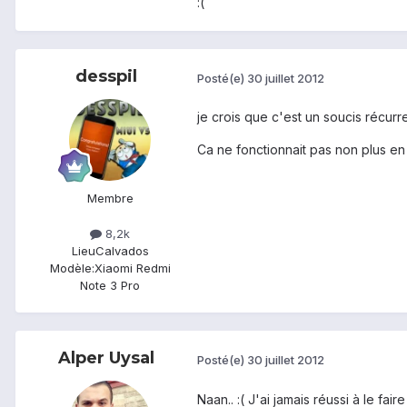
:(
desspil
Posté(e)
30 juillet 2012
je crois que c'est un soucis récurr
Ca ne fonctionnait pas non plus en 
Membre
8,2k
Lieu
Calvados
Modèle:
Xiaomi Redmi
Note 3 Pro
Alper Uysal
Posté(e)
30 juillet 2012
Naan.. :( J'ai jamais réussi à le fa