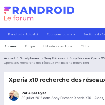
Frandroid - Actualité
Rubriques du site
Sections du f
Forums
Équipe
Utilisateurs en ligne
Clubs
Accueil
Smartphones
Sony Ericsson
Sony Ericsson Xperia X
Xperia x10 recherche des réseaux Wifi mais ne trouve rien
Xperia x10 recherche des réseaux
Par
Alper Uysal
30 juillet 2012
dans
Sony Ericsson Xperia X10 - Aides