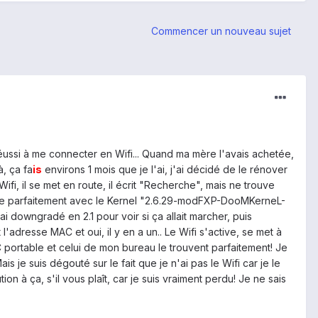
Commencer un nouveau sujet
réussi à me connecter en Wifi... Quand ma mère l'avais achetée,
à, ça fa
is
environs 1 mois que je l'ai, j'ai décidé de le rénover
ifi, il se met en route, il écrit "Recherche", mais ne trouve
ionne parfaitement avec le Kernel "2.6.29-modFXP-DooMKerneL-
i downgradé en 2.1 pour voir si ça allait marcher, puis
adresse MAC et oui, il y en a un.. Le Wifi s'active, se met à
portable et celui de mon bureau le trouvent parfaitement! Je
s je suis dégouté sur le fait que je n'ai pas le Wifi car je le
on à ça, s'il vous plaît, car je suis vraiment perdu! Je ne sais