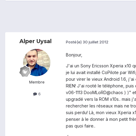
Alper Uysal
Posté(e)
30 juillet 2012
Bonjour,
J'ai un Sony Ericsson Xperia x10 q
je lui avait installé CoPilote par Wi
pour virer le vieux Android 1.6, j'a
Membre
RIEN! J'ai rooté le téléphone, pui
v06-1113 DooMLoRD@chaos ) )" et le 
6
upgradé vers la ROM x10s.. mais j'a
rechercher les réseaux mais ne tro
suis perdu! Là, mon vieux Xperia x10
penser à le donner à mon petit frère
pas quoi faire..