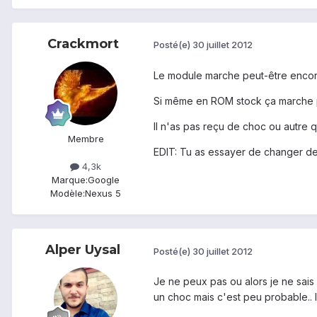
Crackmort
Posté(e)
30 juillet 2012
Le module marche peut-être encore
Si même en ROM stock ça marche pa
Il n'as pas reçu de choc ou autre
Membre
EDIT: Tu as essayer de changer de
4,3k
Marque:
Google
Modèle:
Nexus 5
Alper Uysal
Posté(e)
30 juillet 2012
Je ne peux pas ou alors je ne sais 
un choc mais c'est peu probable.. I