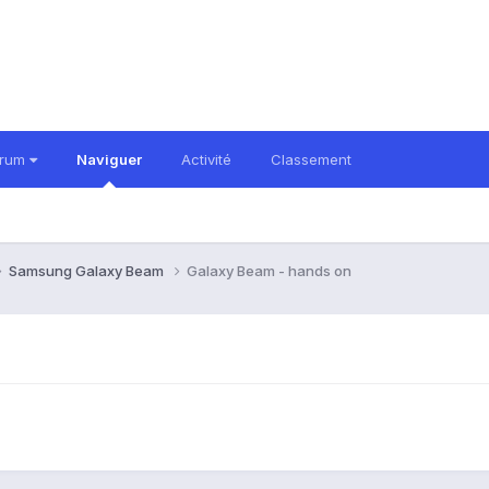
orum
Naviguer
Activité
Classement
Samsung Galaxy Beam
Galaxy Beam - hands on