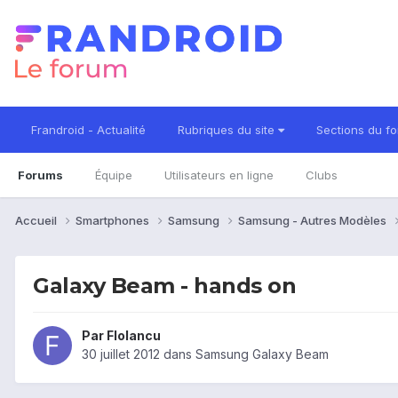
Frandroid - Actualité
Rubriques du site
Sections du f
Forums
Équipe
Utilisateurs en ligne
Clubs
Accueil
Smartphones
Samsung
Samsung - Autres Modèles
Galaxy Beam - hands on
Par
FloIancu
30 juillet 2012
dans
Samsung Galaxy Beam