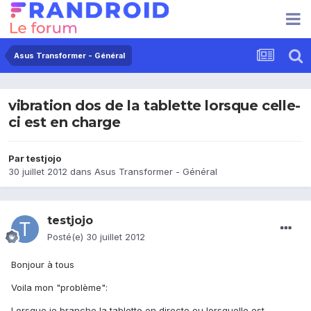
Asus Transformer - Général
vibration dos de la tablette lorsque celle-
ci est en charge
Par
testjojo
30 juillet 2012
dans
Asus Transformer - Général
testjojo
Posté(e)
30 juillet 2012
Bonjour à tous
Voila mon "problème":
Lorsque je branche la tablette en directe ou lorsquelle est