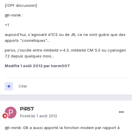
[/OFF discussion]
@t-minik :
+1
aujourd'hui, s'agissant d'ICS ou de JB, ce ne sont guère que des
apports "cosmétiques"...
perso, j'oscille entre mildwild v-4.3, mildwild CM-5.0 ou cyanogen
7.2 depuis quelques mois...
Modifié
1 août 2012
par harm007
Citer
PiR57
Posté(e)
1 août 2012
@t-minik: GB a aussi apporté la fonction modem par rapport à