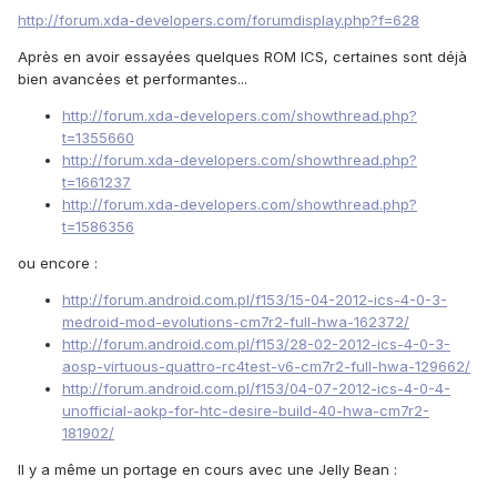
http://forum.xda-developers.com/forumdisplay.php?f=628
Après en avoir essayées quelques ROM ICS, certaines sont déjà
bien avancées et performantes...
http://forum.xda-developers.com/showthread.php?
t=1355660
http://forum.xda-developers.com/showthread.php?
t=1661237
http://forum.xda-developers.com/showthread.php?
t=1586356
ou encore :
http://forum.android.com.pl/f153/15-04-2012-ics-4-0-3-
medroid-mod-evolutions-cm7r2-full-hwa-162372/
http://forum.android.com.pl/f153/28-02-2012-ics-4-0-3-
aosp-virtuous-quattro-rc4test-v6-cm7r2-full-hwa-129662/
http://forum.android.com.pl/f153/04-07-2012-ics-4-0-4-
unofficial-aokp-for-htc-desire-build-40-hwa-cm7r2-
181902/
Il y a même un portage en cours avec une Jelly Bean :