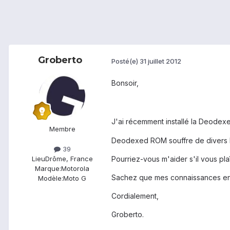
Groberto
Posté(e)
31 juillet 2012
Bonsoir,
J'ai récemment installé la Deod
Membre
Deodexed ROM souffre de divers 
39
Pourriez-vous m'aider s'il vous plaî
Lieu
Drôme, France
Marque:
Motorola
Sachez que mes connaissances env
Modèle:
Moto G
Cordialement,
Groberto.