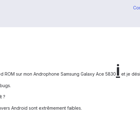
Co
i
exed ROM sur mon Androphone Samsung Galaxy Ace 5830
et je dés
bugs.
t ?
ers Android sont extrêmement faibles.