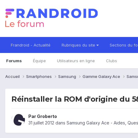
Frandroid - Actualité
Rubriques du site
Sections du f
Forums
Équipe
Utilisateurs en ligne
Clubs
Accueil
Smartphones
Samsung
Gamme Galaxy Ace
Sams
Réinstaller la ROM d'origine du 5
Par
Groberto
31 juillet 2012
dans
Samsung Galaxy Ace - Aides, Ques