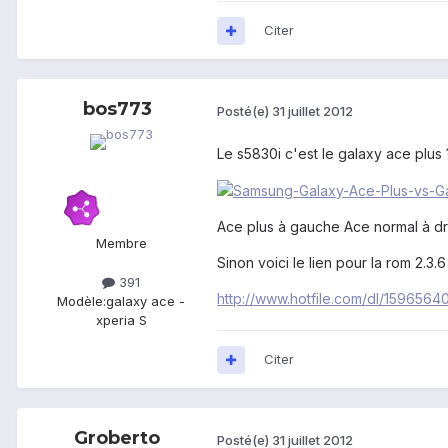
Citer
bos773
Posté(e)
31 juillet 2012
Le s5830i c'est le galaxy ace plus 
Ace plus à gauche Ace normal à dr
Membre
Sinon voici le lien pour la rom 2.
391
http://www.hotfile.com/dl/15965
Modèle:
galaxy ace -
xperia S
Citer
Groberto
Posté(e)
31 juillet 2012