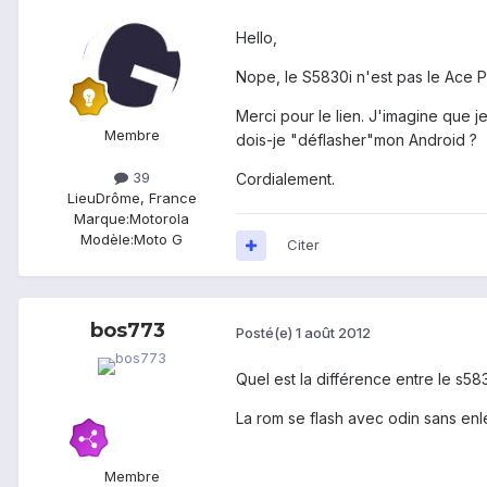
Hello,
Nope, le S5830i n'est pas le Ace Pl
Merci pour le lien. J'imagine que 
Membre
dois-je "déflasher"mon Android ?
39
Cordialement.
Lieu
Drôme, France
Marque:
Motorola
Modèle:
Moto G
Citer
bos773
Posté(e)
1 août 2012
Quel est la différence entre le s58
La rom se flash avec odin sans enle
Membre