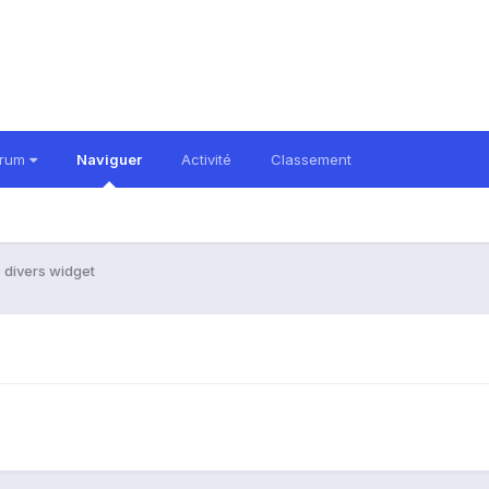
orum
Naviguer
Activité
Classement
divers widget