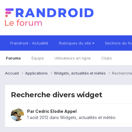
Frandroid - Actualité
Rubriques du site
Sections du f
Forums
Équipe
Utilisateurs en ligne
Clubs
Accueil
Applications
Widgets, actualités et météo
Recherche 
Recherche divers widget
Par
Cedric Elodie Appel
1 août 2012
dans
Widgets, actualités et météo