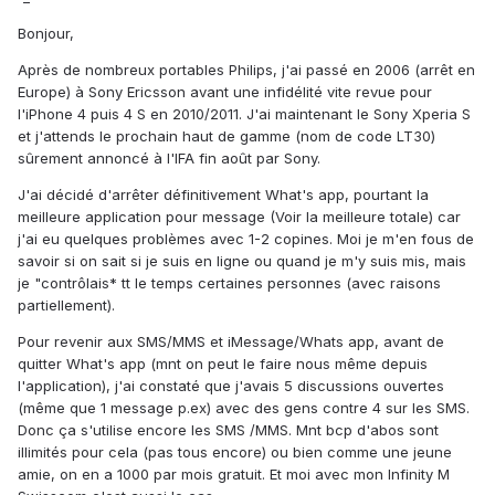
Bonjour,
Après de nombreux portables Philips, j'ai passé en 2006 (arrêt en
Europe) à Sony Ericsson avant une infidélité vite revue pour
l'iPhone 4 puis 4 S en 2010/2011. J'ai maintenant le Sony Xperia S
et j'attends le prochain haut de gamme (nom de code LT30)
sûrement annoncé à l'IFA fin août par Sony.
J'ai décidé d'arrêter définitivement What's app, pourtant la
meilleure application pour message (Voir la meilleure totale) car
j'ai eu quelques problèmes avec 1-2 copines. Moi je m'en fous de
savoir si on sait si je suis en ligne ou quand je m'y suis mis, mais
je "contrôlais* tt le temps certaines personnes (avec raisons
partiellement).
Pour revenir aux SMS/MMS et iMessage/Whats app, avant de
quitter What's app (mnt on peut le faire nous même depuis
l'application), j'ai constaté que j'avais 5 discussions ouvertes
(même que 1 message p.ex) avec des gens contre 4 sur les SMS.
Donc ça s'utilise encore les SMS /MMS. Mnt bcp d'abos sont
illimités pour cela (pas tous encore) ou bien comme une jeune
amie, on en a 1000 par mois gratuit. Et moi avec mon Infinity M