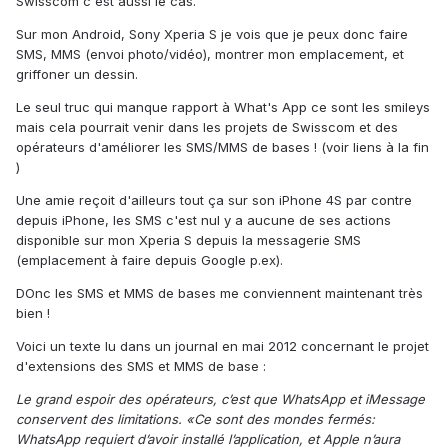
Swisscom c'est aussi le cas.
Sur mon Android, Sony Xperia S je vois que je peux donc faire
SMS, MMS (envoi photo/vidéo), montrer mon emplacement, et
griffoner un dessin.
Le seul truc qui manque rapport à What's App ce sont les smileys
mais cela pourrait venir dans les projets de Swisscom et des
opérateurs d'améliorer les SMS/MMS de bases ! (voir liens à la fin
)
Une amie reçoit d'ailleurs tout ça sur son iPhone 4S par contre
depuis iPhone, les SMS c'est nul y a aucune de ses actions
disponible sur mon Xperia S depuis la messagerie SMS
(emplacement à faire depuis Google p.ex).
DOnc les SMS et MMS de bases me conviennent maintenant très
bien !
Voici un texte lu dans un journal en mai 2012 concernant le projet
d'extensions des SMS et MMS de base :
Le grand espoir des opérateurs, c’est que WhatsApp et iMessage
conservent des limitations. «Ce sont des mondes fermés:
WhatsApp requiert d’avoir installé l’application, et Apple n’aura