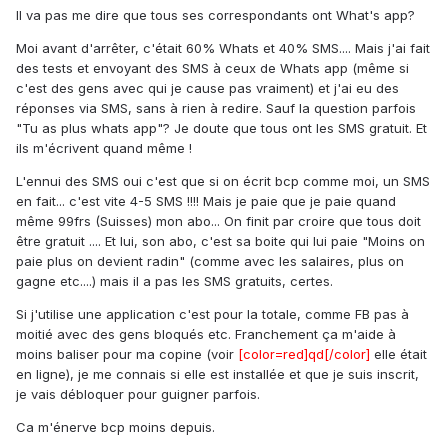
Il va pas me dire que tous ses correspondants ont What's app?
Moi avant d'arrêter, c'était 60% Whats et 40% SMS.... Mais j'ai fait
des tests et envoyant des SMS à ceux de Whats app (même si
c'est des gens avec qui je cause pas vraiment) et j'ai eu des
réponses via SMS, sans à rien à redire. Sauf la question parfois
"Tu as plus whats app"? Je doute que tous ont les SMS gratuit. Et
ils m'écrivent quand même !
L'ennui des SMS oui c'est que si on écrit bcp comme moi, un SMS
en fait... c'est vite 4-5 SMS !!!! Mais je paie que je paie quand
même 99frs (Suisses) mon abo... On finit par croire que tous doit
être gratuit .... Et lui, son abo, c'est sa boite qui lui paie "Moins on
paie plus on devient radin" (comme avec les salaires, plus on
gagne etc....) mais il a pas les SMS gratuits, certes.
Si j'utilise une application c'est pour la totale, comme FB pas à
moitié avec des gens bloqués etc. Franchement ça m'aide à
moins baliser pour ma copine (voir
[color=red]qd[/color]
elle était
en ligne), je me connais si elle est installée et que je suis inscrit,
je vais débloquer pour guigner parfois.
Ca m'énerve bcp moins depuis.