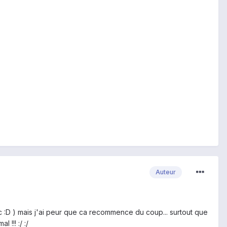
Auteur
nc :D ) mais j'ai peur que ca recommence du coup... surtout que
!!! :/ :/