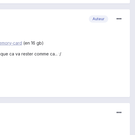
Auteur
memory-card
(en 16 gb)
 que ca va rester comme ca... :/