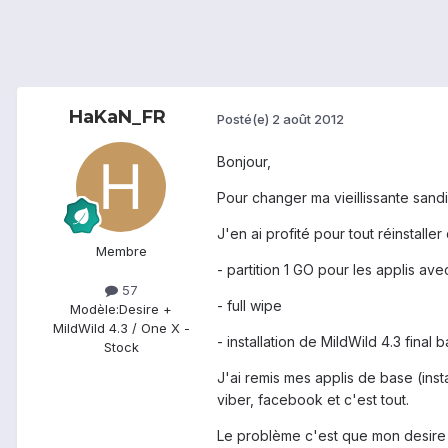
HaKaN_FR
Posté(e)
2 août 2012
Bonjour,
Pour changer ma vieillissante sandi
J'en ai profité pour tout réinstaller 
Membre
- partition 1 GO pour les applis av
57
- full wipe
Modèle:
Desire +
MildWild 4.3 / One X -
- installation de MildWild 4.3 final
Stock
J'ai remis mes applis de base (ins
viber, facebook et c'est tout.
Le problème c'est que mon desire f