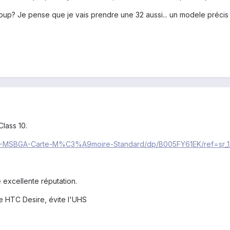
coup? Je pense que je vais prendre une 32 aussi... un modele précis 
Class 10.
B-MSBGA-Carte-M%C3%A9moire-Standard/dp/B005FY61EK/ref=sr_1_
e excellente réputation.
le HTC Desire, évite l'UHS