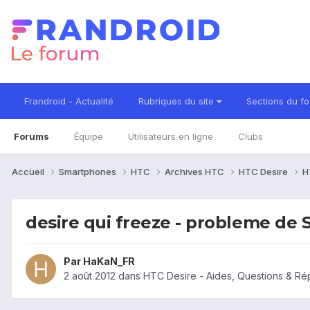
Frandroid - Actualité
Rubriques du site
Sections du f
Forums
Équipe
Utilisateurs en ligne
Clubs
Accueil
Smartphones
HTC
Archives HTC
HTC Desire
H
desire qui freeze - probleme de 
Par
HaKaN_FR
2 août 2012
dans
HTC Desire - Aides, Questions & R