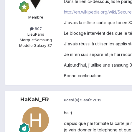
Dans le lien ci-dessous, lis le par
http://en.wikipedia.org/wiki/Secure
Membre
J'avais la même carte que toi en 32
807
Le blocage intervient dès que le té
Lieu
Paris
Marque:
Samsung
J'avais réussi à utiliser les applis
Modèle:
Galaxy S7
Je m'en suis séparé et je l'ai rec
Aujourd'hui, j'utilise une samsung
Bonne continuation.
HaKaN_FR
Posté(e)
5 août 2012
ha :(
depuis que j'ai formaté la carte je
je vais donner le telephone et que s