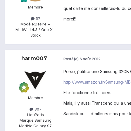
Membre
quel carte me conseillerais-tu du 
57
merci!!!
Modèle:
Desire +
MildWild 4.3 / One X -
Stock
harm007
Posté(e)
6 août 2012
Perso, j'utilise une Samsung 32GB 
http://www.amazon.fr/Samsung-M
Elle fonctionne très bien.
Membre
Mais, il y aussi Transcend qui a un
807
Sandisk aussi d'ailleurs mais pour 
Lieu
Paris
Marque:
Samsung
Modèle:
Galaxy S7