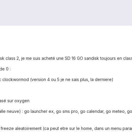
sk class 2, je me suis acheté une SD 16 GO sandisk toujours en class
de 0 :
ec clockwormod (version 4 ou 5 je ne sais plus, la derniere)
 basé sur oxygen
talle neuve) : go launcher ex, go sms pro, go calendar, go meteo, go
reeze aleatoirement (ca peut etre sur le home, dans un menu paramet