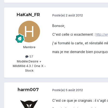
HaKaN_FR
Posté(e)
2 août 2012
Bonsoir,
C'est celle ci exactement :
http://
j'ai formaté la carte, et réinstallé
Membre
mais je me demande bien pourquoi ca
57
Modèle:
Desire +
MildWild 4.3 / One X -
Stock
harm007
Posté(e)
5 août 2012
C'est ce que je craignais : il s'ag