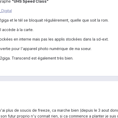
agraphe
"UHS Speed Class"
_Digital
giga et le tél se bloquait régulièrement, quelle que soit la rom.
l accède à la carte.
 stockées en interne mais pas les applis stockées dans la sd-ext.
onvertie pour l'appareil photo numérique de ma soeur.
 32giga. Transcend est également très bien.
 n'ai plus de soucis de freeze, ca marche bien (depuis le 3 aout do
on futur proprio n'y connait rien, si ca commence a planter je suis mal 