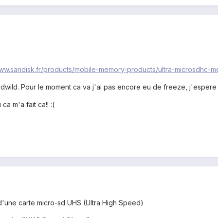
www.sandisk.fr/products/mobile-memory-products/ultra-microsdhc-
 mildwild. Pour le moment ca va j'ai pas encore eu de freeze, j'espere
 m'a fait ca!! :(
it d'une carte micro-sd UHS (Ultra High Speed)