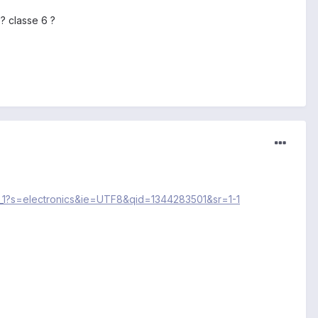
? classe 6 ?
1?s=electronics&ie=UTF8&qid=1344283501&sr=1-1