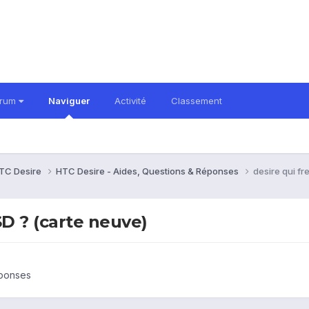
orum
Naviguer
Activité
Classement
TC Desire
HTC Desire - Aides, Questions & Réponses
desire qui f
SD ? (carte neuve)
éponses