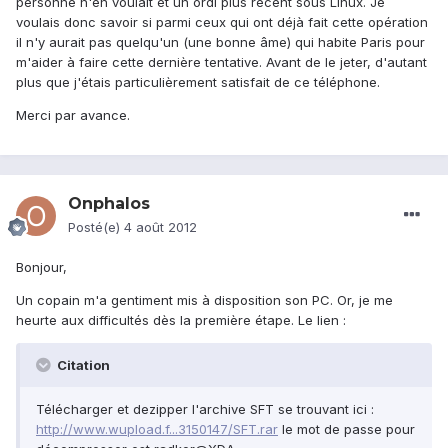
personne n'en voulait et un ordi plus récent sous Linux. Je
voulais donc savoir si parmi ceux qui ont déjà fait cette opération
il n'y aurait pas quelqu'un (une bonne âme) qui habite Paris pour
m'aider à faire cette dernière tentative. Avant de le jeter, d'autant
plus que j'étais particulièrement satisfait de ce téléphone.
Merci par avance.
Onphalos
Posté(e)
4 août 2012
Bonjour,
Un copain m'a gentiment mis à disposition son PC. Or, je me
heurte aux difficultés dès la première étape. Le lien :
Citation
Télécharger et dezipper l'archive SFT se trouvant ici :
http://www.wupload.f...3150147/SFT.rar
le mot de passe pour