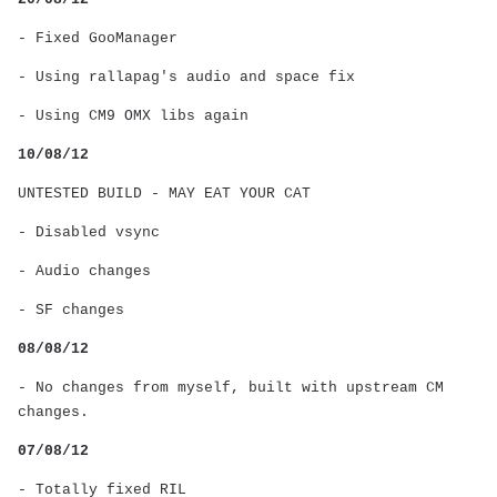
- Fixed GooManager
- Using rallapag's audio and space fix
- Using CM9 OMX libs again
10/08/12
UNTESTED BUILD - MAY EAT YOUR CAT
- Disabled vsync
- Audio changes
- SF changes
08/08/12
- No changes from myself, built with upstream CM
changes.
07/08/12
- Totally fixed RIL