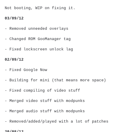
Not booting, WIP on fixing it.
03/09/12
- Removed unneeded overlays
- Changed ROM GooManager tag
- Fixed lockscreen unlock lag
02/09/12
- Fixed Google Now
- Building for mini (that means more space)
- Fixed compiling of video stuff
- Merged video stuff with modpunks
- Merged audio stuff with modpunks
- Removed/added/played with a lot of patches
20/08/12