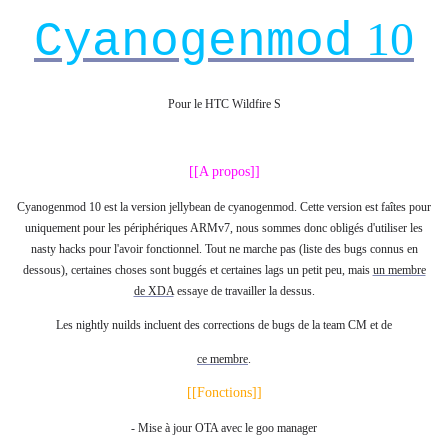
10
Cyanogenmod
Pour le HTC Wildfire S
.
[[A propos]]
Cyanogenmod 10 est la version jellybean de cyanogenmod. Cette version est faîtes pour
uniquement pour les périphériques ARMv7, nous sommes donc obligés d'utiliser les
nasty hacks pour l'avoir fonctionnel. Tout ne marche pas (liste des bugs connus en
dessous), certaines choses sont buggés et certaines lags un petit peu, mais
un membre
de XDA
essaye de travailler la dessus.
Les nightly nuilds incluent des corrections de bugs de la team CM et de
ce membre
.
[[Fonctions]]
- Mise à jour OTA avec le goo manager