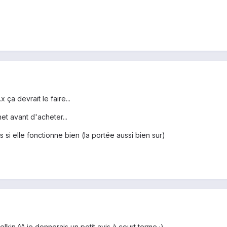
 ça devrait le faire...
et avant d'acheter...
 si elle fonctionne bien (la portée aussi bien sur)
lkin ^^ je donnerais un petit avis à court terme ;)