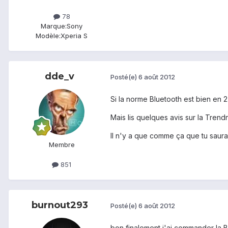
78
Marque:
Sony
Modèle:
Xperia S
dde_v
Posté(e)
6 août 2012
Si la norme Bluetooth est bien en 2.x
Mais lis quelques avis sur la Trendn
Il n'y a que comme ça que tu sauras
Membre
851
burnout293
Posté(e)
6 août 2012
bon finalement j'ai commander la Be