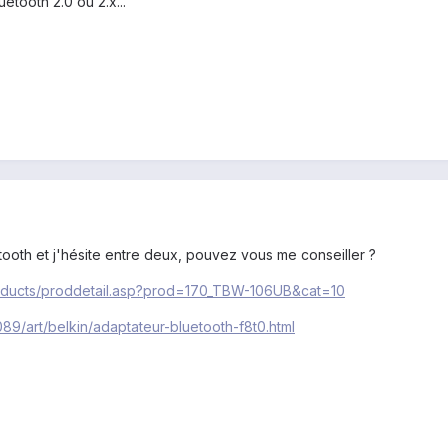
uetooth 2.0 ou 2.x...
tooth et j'hésite entre deux, pouvez vous me conseiller ?
roducts/proddetail.asp?prod=170_TBW-106UB&cat=10
089/art/belkin/adaptateur-bluetooth-f8t0.html