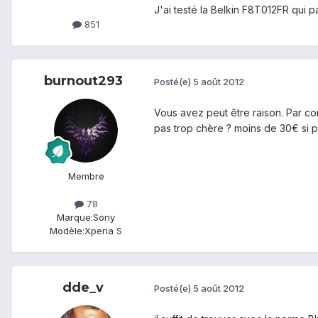
J'ai testé la Belkin F8T012FR qui p
851
burnout293
Posté(e)
5 août 2012
Vous avez peut être raison. Par con
pas trop chère ? moins de 30€ si p
Membre
78
Marque:
Sony
Modèle:
Xperia S
dde_v
Posté(e)
5 août 2012