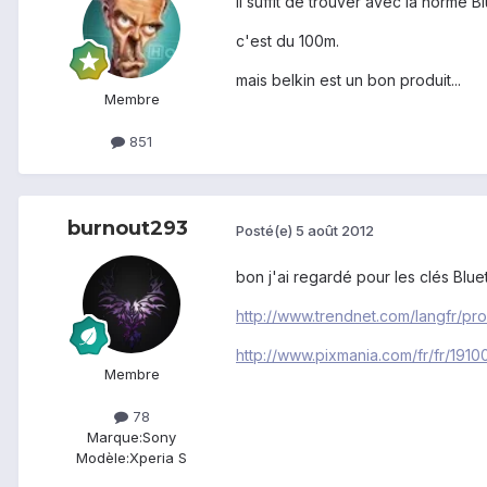
il suffit de trouver avec la norme Bl
c'est du 100m.
mais belkin est un bon produit...
Membre
851
burnout293
Posté(e)
5 août 2012
bon j'ai regardé pour les clés Blue
http://www.trendnet.com/langfr/p
http://www.pixmania.com/fr/fr/1910
Membre
78
Marque:
Sony
Modèle:
Xperia S