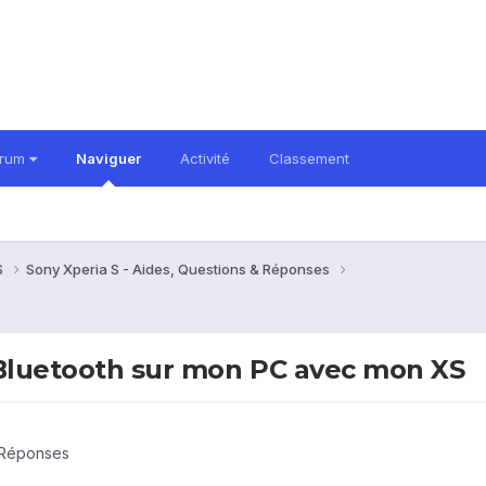
orum
Naviguer
Activité
Classement
S
Sony Xperia S - Aides, Questions & Réponses
r Bluetooth sur mon PC avec mon XS
& Réponses