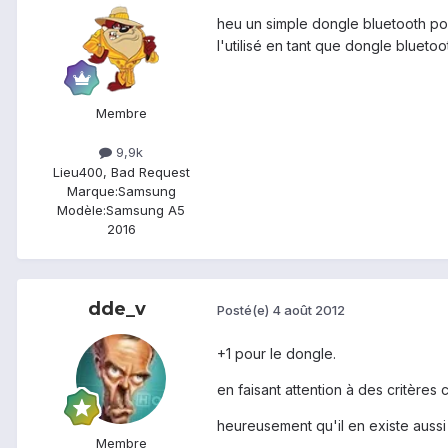
heu un simple dongle bluetooth pou
l'utilisé en tant que dongle bluetoot
Membre
9,9k
Lieu
400, Bad Request
Marque:
Samsung
Modèle:
Samsung A5
2016
dde_v
Posté(e)
4 août 2012
+1 pour le dongle.
en faisant attention à des critère
heureusement qu'il en existe aussi
Membre