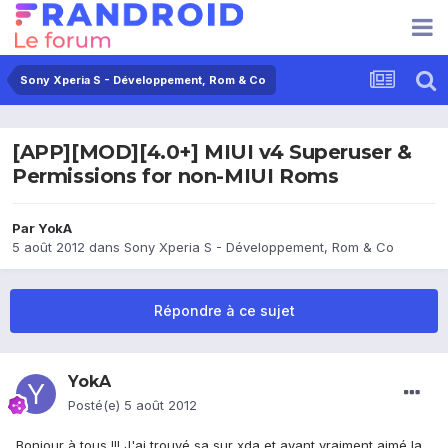
Sony Xperia S - Développement, Rom & Co
[APP][MOD][4.0+] MIUI v4 Superuser &
Permissions for non-MIUI Roms
Par
YokA
5 août 2012
dans
Sony Xperia S - Développement, Rom & Co
Répondre à ce sujet
YokA
Posté(e)
5 août 2012
Bonjour à tous !!! J'ai trouvé sa sur xda et ayant vraiment aimé la