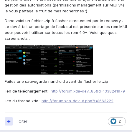
gestion des autorisations (permissions management sur MIUI v4)
je vous partage le fruit de mes recherches :)
Donc voici un fichier .zip à flasher directement par le recovery .
Le dev à fait un portage de l'apk qui est présente sur les rom MIUI
pour pouvoir l'utiliser sur toutes les rom 4.0+. Voici quelques
screenshots :
Faites une sauvegarde nandroid avant de flasher le .zip
lien de téléchargement :
http://forum.xda-dev...85&d=1338241979
lien du thread xda :
http://forum.xda-dev...d.php?t=1663222
Citer
2