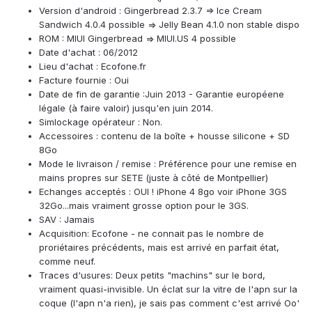
Version d'android : Gingerbread 2.3.7 => Ice Cream
Sandwich 4.0.4 possible => Jelly Bean 4.1.0 non stable dispo
ROM : MIUI Gingerbread => MIUI.US 4 possible
Date d'achat : 06/2012
Lieu d'achat : Ecofone.fr
Facture fournie : Oui
Date de fin de garantie :Juin 2013 - Garantie européene
légale (à faire valoir) jusqu'en juin 2014.
Simlockage opérateur : Non.
Accessoires : contenu de la boîte + housse silicone + SD
8Go
Mode le livraison / remise : Préférence pour une remise en
mains propres sur SETE (juste à côté de Montpellier)
Echanges acceptés : OUI ! iPhone 4 8go voir iPhone 3GS
32Go...mais vraiment grosse option pour le 3GS.
SAV : Jamais
Acquisition: Ecofone - ne connait pas le nombre de
proriétaires précédents, mais est arrivé en parfait état,
comme neuf.
Traces d'usures: Deux petits "machins" sur le bord,
vraiment quasi-invisible. Un éclat sur la vitre de l'apn sur la
coque (l'apn n'a rien), je sais pas comment c'est arrivé Oo'