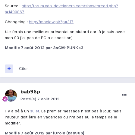
Source :
http://forum.xda-developers.com/showthread.php?
t=1490867
Changelog :
http://maclaw.pl/?p=317
(Je ferais une meilleurs présentation plutard car là je suis avec
mon S3 j'ai pas de PC a disposition)
Modifié
7 août 2012
par 3sCM-PUNKs3
Citer
bab96p
Posté(e)
7 août 2012
Il y a déjà un
sujet
. Le premier message n'est pas à jour, mais
l'auteur doit être en vacances ou n'a pas eu le temps de le
modifier.
Modifié
7 août 2012
par iDroid (bab96p)