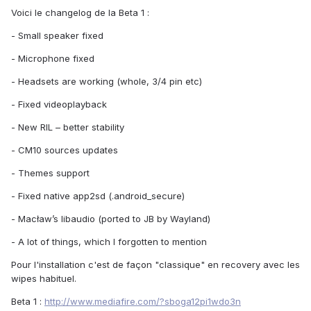
Voici le changelog de la Beta 1 :
- Small speaker fixed
- Microphone fixed
- Headsets are working (whole, 3/4 pin etc)
- Fixed videoplayback
- New RIL – better stability
- CM10 sources updates
- Themes support
- Fixed native app2sd (.android_secure)
- Macław’s libaudio (ported to JB by Wayland)
- A lot of things, which I forgotten to mention
Pour l'installation c'est de façon "classique" en recovery avec les
wipes habituel.
Beta 1 :
http://www.mediafire.com/?sboga12pi1wdo3n