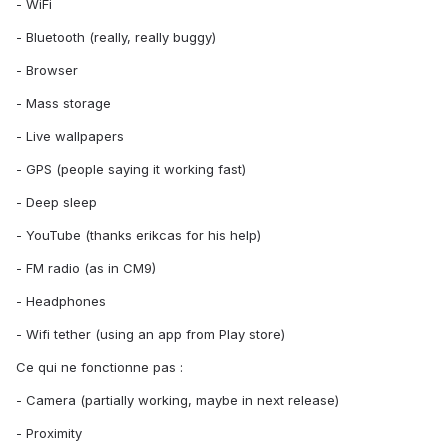
- WiFi
- Bluetooth (really, really buggy)
- Browser
- Mass storage
- Live wallpapers
- GPS (people saying it working fast)
- Deep sleep
- YouTube (thanks erikcas for his help)
- FM radio (as in CM9)
- Headphones
- Wifi tether (using an app from Play store)
Ce qui ne fonctionne pas :
- Camera (partially working, maybe in next release)
- Proximity