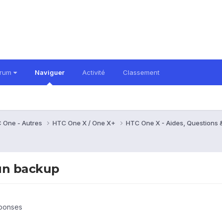
orum
Naviguer
Activité
Classement
 One - Autres
HTC One X / One X+
HTC One X - Aides, Questions
 un backup
éponses