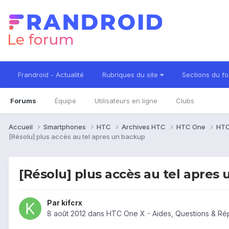
Frandroid - Actualité
Rubriques du site
Sections du f
Forums
Équipe
Utilisateurs en ligne
Clubs
Accueil
Smartphones
HTC
Archives HTC
HTC One
HTC
[Résolu] plus accès au tel apres un backup
[Résolu] plus accès au tel apres
Par
kifcrx
8 août 2012
dans
HTC One X - Aides, Questions & R