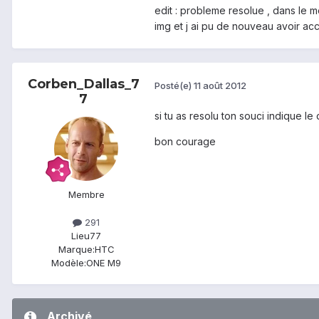
edit : probleme resolue , dans le mo
img et j ai pu de nouveau avoir a
Corben_Dallas_7
Posté(e)
11 août 2012
7
si tu as resolu ton souci indique le 
bon courage
Membre
291
Lieu
77
Marque:
HTC
Modèle:
ONE M9
Archivé