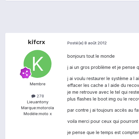
kifcrx
Posté(e)
8 août 2012
bonjours tout le monde
j ai un gros problème et je pense qu
j ai voulu restaurer le système a l
Membre
effacer les cache a l aide du recov
je me retrouve avec le tel qui rest
278
plus flashes le boot img ou le rec
Lieu
antony
Marque:
motorola
par contre j ai toujours accès au f
Modèle:
moto x
voila merci pour ceux qui pourront
je pense que le temps est compter d