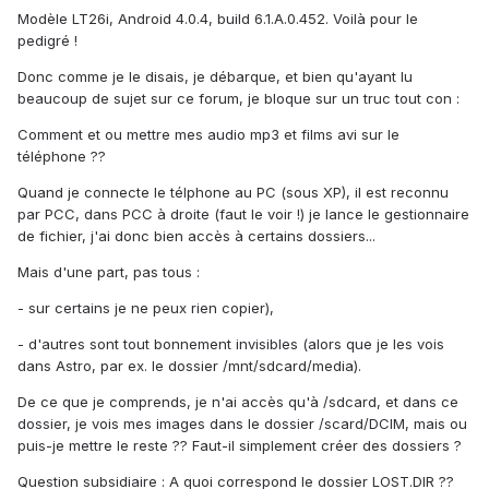
Modèle LT26i, Android 4.0.4, build 6.1.A.0.452. Voilà pour le
pedigré !
Donc comme je le disais, je débarque, et bien qu'ayant lu
beaucoup de sujet sur ce forum, je bloque sur un truc tout con :
Comment et ou mettre mes audio mp3 et films avi sur le
téléphone ??
Quand je connecte le télphone au PC (sous XP), il est reconnu
par PCC, dans PCC à droite (faut le voir !) je lance le gestionnaire
de fichier, j'ai donc bien accès à certains dossiers...
Mais d'une part, pas tous :
- sur certains je ne peux rien copier),
- d'autres sont tout bonnement invisibles (alors que je les vois
dans Astro, par ex. le dossier /mnt/sdcard/media).
De ce que je comprends, je n'ai accès qu'à /sdcard, et dans ce
dossier, je vois mes images dans le dossier /scard/DCIM, mais ou
puis-je mettre le reste ?? Faut-il simplement créer des dossiers ?
Question subsidiaire : A quoi correspond le dossier LOST.DIR ??