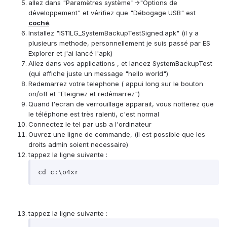
allez dans "Paramètres système"->"Options de
développement" et vérifiez que "Débogage USB" est
coché
.
Installez "IS11LG_SystemBackupTestSigned.apk" (il y a
plusieurs methode, personnellement je suis passé par ES
Explorer et j'ai lancé l'apk)
Allez dans vos applications , et lancez SystemBackupTest
(qui affiche juste un message "hello world")
Redemarrez votre telephone ( appui long sur le bouton
on/off et "Eteignez et redémarrez")
Quand l'ecran de verrouillage apparait, vous notterez que
le téléphone est très ralenti, c'est normal
Connectez le tel par usb a l'ordinateur
Ouvrez une ligne de commande, (il est possible que les
droits admin soient necessaire)
tappez la ligne suivante :
cd c:\o4xr
tappez la ligne suivante :