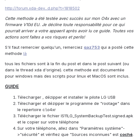
http://forum.xda-dev...d.php?t=1818502
Cette methode a été testée avec succès sur mon O4x avec un
firmware V10d EU. Je décline toute responsabilité pour ce qui
pourrait arriver a votre appaeril après avoir lu ce guide. Toutes vos
actions sont faites a vos risques et perils!
S'il faut remercier quelqu'un, remerciez
qaz753
qui a posté cette
methode
là
tous les fichiers sont à la fin du post et dans le post suivant (ou
dans le thread xda d'origine). cette methode est documentée
pour windows mais des scripts pour linux et MacOS sont inclus.
GUIDE
Télecharger , dézipper et installer le pilote LG USB
Télecharger et dézipper le programme de "rootage" dans
le repertoire c:\o4xr
Télécharger le fichier IS11LG_SystemBackupTest.signed.apk
et le copier sur votre téléphone
Sur votre téléphone, allez dans "Paramètres système"-
>"sécurité" et vérifiez que "Sources inconnues" est
coché
.