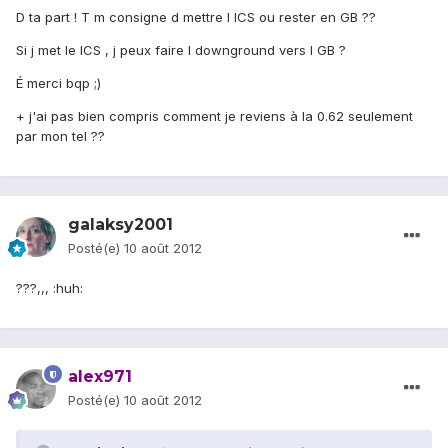
D ta part ! T m consigne d mettre l ICS ou rester en GB ??
Si j met le ICS , j peux faire l downground vers l GB ?
É merci bqp ;)
+ j'ai pas bien compris comment je reviens à la 0.62 seulement
par mon tel ??
galaksy2001
Posté(e)
10 août 2012
???,,, :huh:
alex971
Posté(e)
10 août 2012