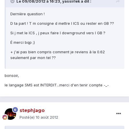
Le 09/08/2012 à 16:23, yassirlek a dit :
Dernière question !
D ta part ! T m consigne d mettre l ICS ou rester en GB ??
Si j met le ICS , j peux faire l downground vers l GB ?
É merci bqp ;)
+ j'ai pas bien compris comment je reviens à la 0.62
seulement par mon tel ??
bonsoir,
le langage SMS est INTERDIT...merci d'en tenir compte -_-
stephjago
Posté(e)
10 août 2012