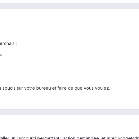
erchais :
p :
 soucis sur votre bureau et faire ce que vous voulez.
'installer un raccourci permettant l'action demandée, et avec widgetsdro