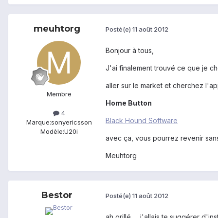
meuhtorg
Posté(e)
11 août 2012
Bonjour à tous,
J'ai finalement trouvé ce que je ch
aller sur le market et cherchez l'ap
Membre
Home Button
4
Black Hound Software
Marque:
sonyericsson
Modèle:
U20i
avec ça, vous pourrez revenir sans
Meuhtorg
Bestor
Posté(e)
11 août 2012
ah grillé..... j'allais te suggérer d