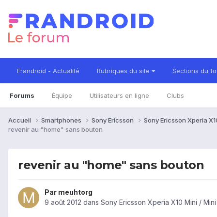
Frandroid - Actualité
Rubriques du site
Sections du f
Forums
Équipe
Utilisateurs en ligne
Clubs
Accueil
Smartphones
Sony Ericsson
Sony Ericsson Xperia X10
revenir au "home" sans bouton
revenir au "home" sans bouton
Par
meuhtorg
9 août 2012
dans
Sony Ericsson Xperia X10 Mini / Min