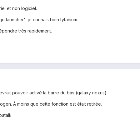
l et non logiciel.
o launcher". je connais bien tytanium.
épondre très rapidement.
devrait pouvoir activé la barre du bas (galaxy nexus)
n. À moins que cette fonction est était retirée.
patalk