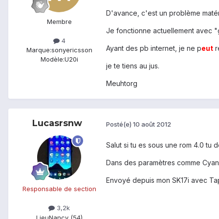
D'avance, c'est un problème matérie
Membre
Je fonctionne actuellement avec "g
4
Ayant des pb internet, je ne p
eu
t
r
Marque:
sonyericsson
Modèle:
U20i
je te tiens au jus.
Meuhtorg
Lucasrsnw
Posté(e)
10 août 2012
Salut si tu es sous une rom 4.0 tu 
Dans des paramètres comme Cyanoge
Envoyé depuis mon SK17i avec Ta
Responsable de section
3,2k
Lieu
Nancy (54)