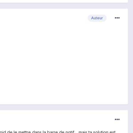
Auteur
id de le mettre dans la barre de notif.... mais ta solution est