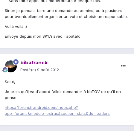
... Sans faire appel aux modérateurs à chaque fois.
Sinon je pensais faire une demande au admins, ou à plusieurs
pour éventuellement organiser un vote et choisir un responsable.
Voilà voilà :)
Envoyé depuis mon SK17i avec Tapatalk
bibafranck
Posté(e)
9 août 2012
Salut,
Je crois qu'il va d'abord falloir demander à bbTGV ce qu'il en
pense.
https://forum.frandroid.com/index.php?
app=forums&module=extras&section=stats&do=leaders