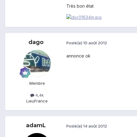
Très bon état
dago
Posté(e)
10 août 2012
annonce ok
Membre
4,4k
Lieu
France
adamL
Posté(e)
14 août 2012