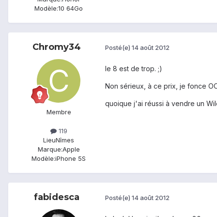
Modèle:
10 64Go
Chromy34
Posté(e)
14 août 2012
le 8 est de trop. ;)
Non sérieux, à ce prix, je fonce O
quoique j'ai réussi à vendre un Wildf
Membre
119
Lieu
Nîmes
Marque:
Apple
Modèle:
iPhone 5S
fabidesca
Posté(e)
14 août 2012