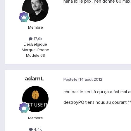
haha lol le prix, j'en donne 80 max.
Membre
17,9k
Lieu
Belgique
Marque:
iPhone
Modèle:
6S
adamL
Posté(e)
14 août 2012
chu pas le seul à qui ça a fait mal 
destroyPQ tiens nous au courant ^
Membre
4,4k