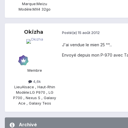
Marque:
Meizu
Modèle:
MX4 32go
Okizha
Posté(e)
15 août 2012
J'ai vendue le mien 25 ^^...
Envoyé depuis mon P-970 avec Ta
Membre
4,6k
Lieu
Alsace , Haut-Rhin
Modèle:
LG P970 , LG
P700 , Nexus S , Galaxy
Ace , Galaxy Teos
Archivé