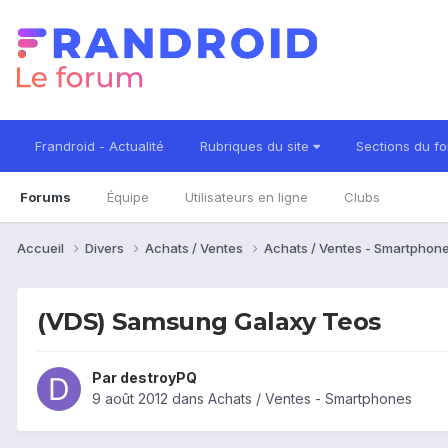
Frandroid - Actualité
Rubriques du site
Sections du f
Forums
Équipe
Utilisateurs en ligne
Clubs
Accueil
Divers
Achats / Ventes
Achats / Ventes - Smartphon
(VDS) Samsung Galaxy Teos
Par
destroyPQ
9 août 2012
dans
Achats / Ventes - Smartphones