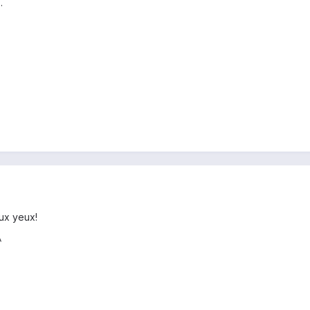
.
aux yeux!
^