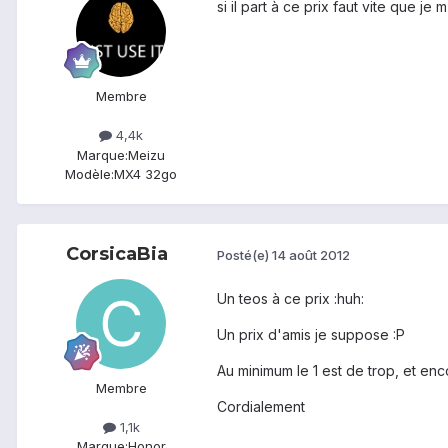
si il part à ce prix faut vite que j
Membre
4,4k
Marque:
Meizu
Modèle:
MX4 32go
CorsicaBia
Posté(e)
14 août 2012
Un teos à ce prix :huh:
Un prix d'amis je suppose :P
Au minimum le 1 est de trop, et enco
Membre
Cordialement
1,1k
Marque:
Honor