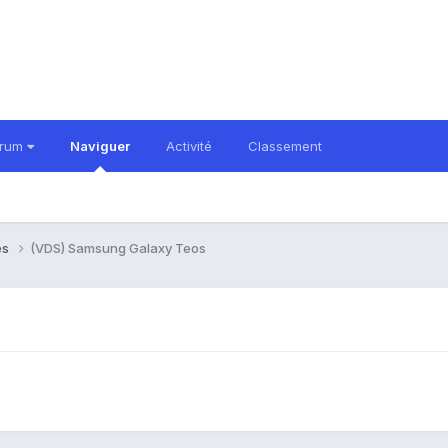
orum
Naviguer
Activité
Classement
es
(VDS) Samsung Galaxy Teos