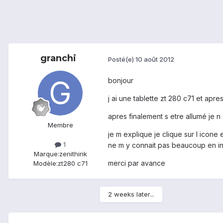
granchi
Posté(e)
10 août 2012
bonjour
j ai une tablette zt 280 c71 et apr
apres finalement s etre allumé je n 
Membre
je m explique je clique sur l icon
1
ne m y connait pas beaucoup en inf
Marque:
zenithink
merci par avance
Modèle:
zt280 c71
2 weeks later...