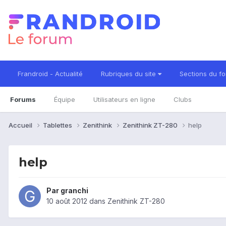
Frandroid - Actualité
Rubriques du site
Sections du f
Forums
Équipe
Utilisateurs en ligne
Clubs
Accueil
Tablettes
Zenithink
Zenithink ZT-280
help
help
Par
granchi
10 août 2012
dans
Zenithink ZT-280