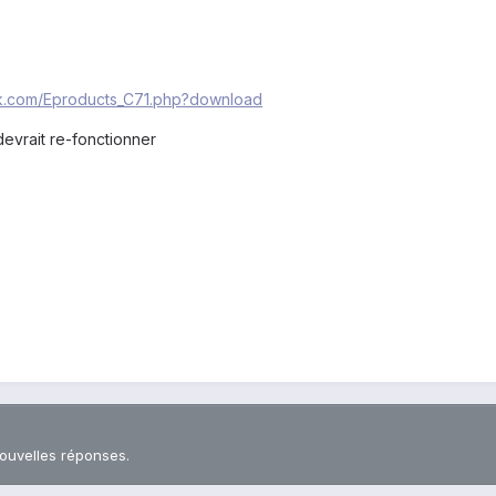
ink.com/Eproducts_C71.php?download
devrait re-fonctionner
nouvelles réponses.