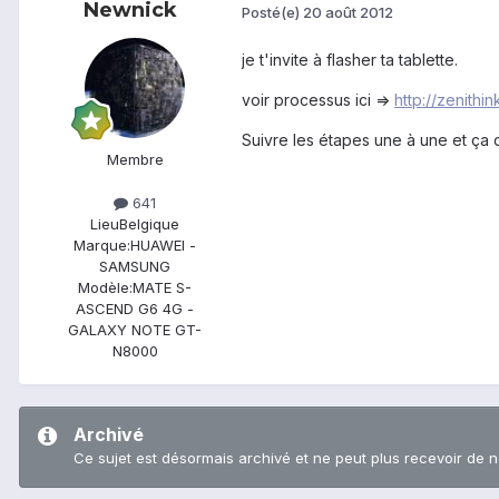
Newnick
Posté(e)
20 août 2012
je t'invite à flasher ta tablette.
voir processus ici =>
http://zenith
Suivre les étapes une à une et ça 
Membre
641
Lieu
Belgique
Marque:
HUAWEI -
SAMSUNG
Modèle:
MATE S-
ASCEND G6 4G -
GALAXY NOTE GT-
N8000
Archivé
Ce sujet est désormais archivé et ne peut plus recevoir de 