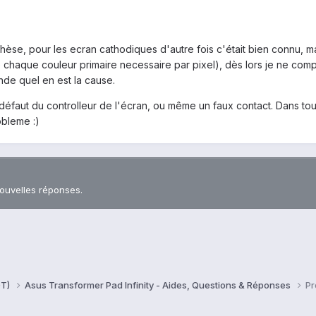
èse, pour les ecran cathodiques d'autre fois c'était bien connu, mai
e chaque couleur primaire necessaire par pixel), dès lors je ne co
nde quel en est la cause.
éfaut du controlleur de l'écran, ou même un faux contact. Dans tout 
obleme :)
nouvelles réponses.
0T)
Asus Transformer Pad Infinity - Aides, Questions & Réponses
Pr