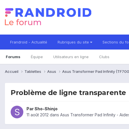
Frandroid - Actualité
Rubriques du site
Sections du f
Forums
Équipe
Utilisateurs en ligne
Clubs
Accueil
Tablettes
Asus
Asus Transformer Pad Infinity (TF70
Problème de ligne transparente
Par
Sho-Shinjo
11 août 2012
dans
Asus Transformer Pad Infinity - Aid