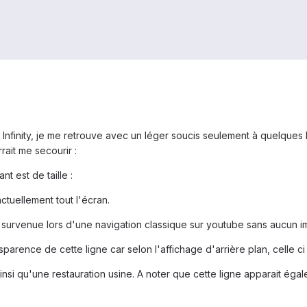
Infinity, je me retrouve avec un léger soucis seulement à quelques
ait me secourir :
t est de taille :
tuellement tout l'écran.
te survenue lors d'une navigation classique sur youtube sans aucun i
ansparence de cette ligne car selon l'affichage d'arrière plan, celle c
ainsi qu'une restauration usine. A noter que cette ligne apparait ég