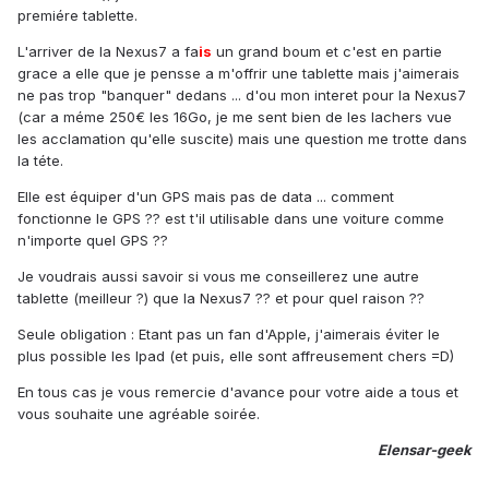
premiére tablette.
L'arriver de la Nexus7 a fa
is
un grand boum et c'est en partie
grace a elle que je pensse a m'offrir une tablette mais j'aimerais
ne pas trop "banquer" dedans ... d'ou mon interet pour la Nexus7
(car a méme 250€ les 16Go, je me sent bien de les lachers vue
les acclamation qu'elle suscite) mais une question me trotte dans
la téte.
Elle est équiper d'un GPS mais pas de data ... comment
fonctionne le GPS ?? est t'il utilisable dans une voiture comme
n'importe quel GPS ??
Je voudrais aussi savoir si vous me conseillerez une autre
tablette (meilleur ?) que la Nexus7 ?? et pour quel raison ??
Seule obligation : Etant pas un fan d'Apple, j'aimerais éviter le
plus possible les Ipad (et puis, elle sont affreusement chers =D)
En tous cas je vous remercie d'avance pour votre aide a tous et
vous souhaite une agréable soirée.
Elensar-geek