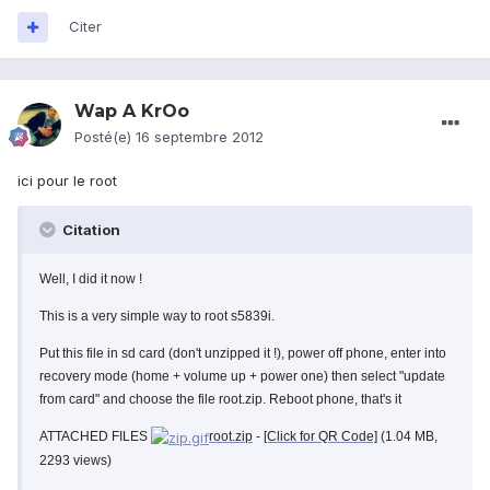
Citer
Wap A KrOo
Posté(e)
16 septembre 2012
ici pour le root
Citation
Well, I did it now !
This is a very simple way to root s5839i.
Put this file in sd card (don't unzipped it !), power off phone, enter into
recovery mode (home + volume up + power one) then select "update
from card" and choose the file root.zip. Reboot phone, that's it
ATTACHED FILES
root.zip
-
[Click for QR Code]
(1.04 MB,
2293 views)