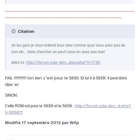
---------------------------------------------------------------------
--------------------------------------------------------------
Citation
oh les gars je vous entend tous raler comme quoi vous avez pas de
rom etc... mais chercher un peu!! vous en avez pas mal!
http://forum.xda-dev...play.php?f=1730
allez ici:
FAIL !!!!!!!!!!!!! ton lien c'est pour le
5830i. Et lui il à
5839i. Il peut donc
râler. \o/
SINON:
http://forum.xda-dev...d.php?
Cette ROM est pour le
5830i et le
5839i .
t=1816611
Modifié
17 septembre 2012
par Wʎp