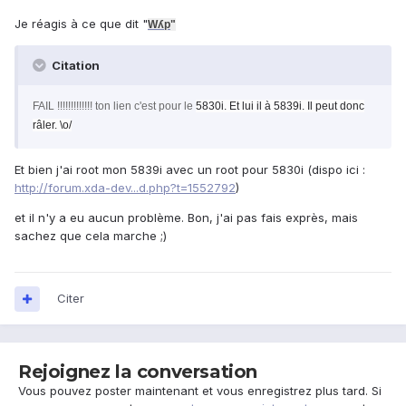
Je réagis à ce que dit "
Wʎp
"
Citation
FAIL !!!!!!!!!!!!! ton lien c'est pour le
5830i. Et lui il à
5839i. Il peut donc
râler. \o/
Et bien j'ai root mon 5839i avec un root pour 5830i (dispo ici :
http://forum.xda-dev...d.php?t=1552792
)
et il n'y a eu aucun problème. Bon, j'ai pas fais exprès, mais
sachez que cela marche ;)
Citer
Rejoignez la conversation
Vous pouvez poster maintenant et vous enregistrez plus tard. Si