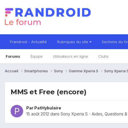
Frandroid - Actualité
Rubriques du site
Sections du f
Forums
Équipe
Utilisateurs en ligne
Clubs
Accueil
Smartphones
Sony
Gamme Xperia S
Sony Xperia 
MMS et Free (encore)
Par
PatHybulaire
15 août 2012
dans
Sony Xperia S - Aides, Questions 