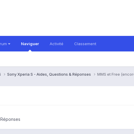
orum
Naviguer
Activité
Classement
S
Sony Xperia S - Aides, Questions & Réponses
MMS et Free (encor
& Réponses