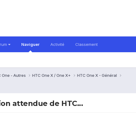
orum
Naviguer
Activité
Classement
 One - Autres
HTC One X / One X+
HTC One X - Général
tion attendue de HTC...