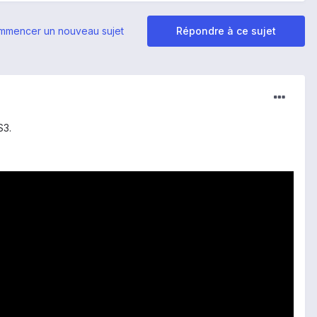
mmencer un nouveau sujet
Répondre à ce sujet
S3.