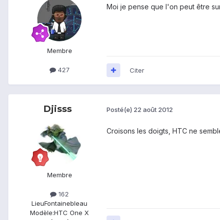
Moi je pense que l'on peut être su
Membre
427
Citer
Djisss
Posté(e)
22 août 2012
Croisons les doigts, HTC ne semble
Membre
162
Lieu
Fontainebleau
Modèle:
HTC One X