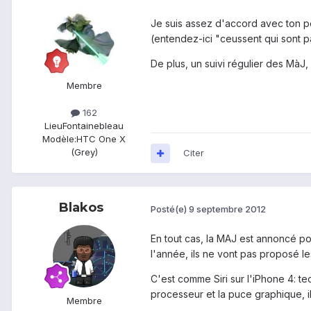
Je suis assez d'accord avec ton po
(entendez-ici "ceussent qui sont pas
De plus, un suivi régulier des MàJ,
Membre
162
Lieu
Fontainebleau
Modèle:
HTC One X
(Grey)
Citer
Blakos
Posté(e)
9 septembre 2012
En tout cas, la MAJ est annoncé po
l'année, ils ne vont pas proposé 
C'est comme Siri sur l'iPhone 4: te
processeur et la puce graphique, il
Membre