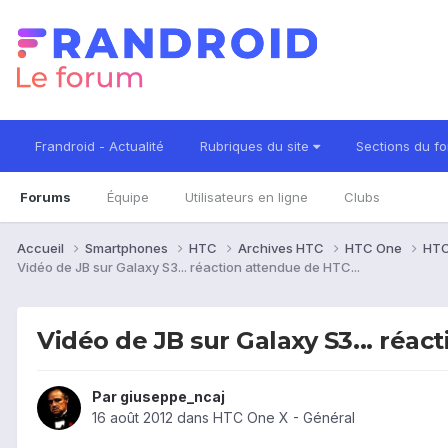
Frandroid - Actualité
Rubriques du site
Sections du f
Forums
Équipe
Utilisateurs en ligne
Clubs
Accueil
Smartphones
HTC
Archives HTC
HTC One
HTC
Vidéo de JB sur Galaxy S3... réaction attendue de HTC...
Vidéo de JB sur Galaxy S3... réac
Par
giuseppe_ncaj
16 août 2012
dans
HTC One X - Général