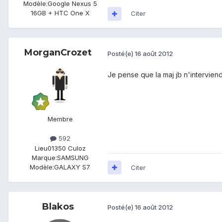
Modèle:
Google Nexus 5
16GB + HTC One X
Citer
MorganCrozet
Posté(e)
16 août 2012
Je pense que la maj jb n'interviend
Membre
592
Lieu
01350 Culoz
Marque:
SAMSUNG
Modèle:
GALAXY S7
Citer
Blakos
Posté(e)
16 août 2012