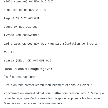
s103t (Lenovo)
OK
NON
OUI
OUI
asus_laptop OK
NON
OUI
OUI
tegav2 OK
OUI
NON
OUI
eeepc OK
NON
OUI
OUI
tx2500 NON COMPATIBLE
amd_brazos OK OUI NON OUI Mauvaise résolution de l'écran
2.2-r2
sparta (DELL)
OK NON OUI OUI
Donc j'ai choisi l'image tegav2 !
J'ai 2 autres questions :
- Peut-on faire pivoter l'écran manuellement et sans le clavier ?
- Comment on arrête Android pour mettre hors tension l'ordi ? Parce que
la seule façon que j'ai trouvée c'est de garder appuyé le bouton power.
Mais je sais pas si c'est la bonne manière...