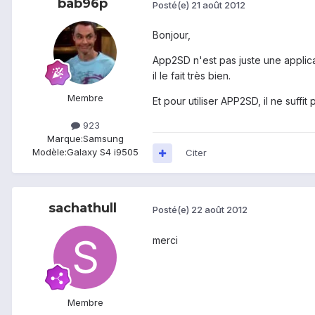
bab96p
Posté(e)
21 août 2012
Bonjour,
App2SD n'est pas juste une applicat
il le fait très bien.
Membre
Et pour utiliser APP2SD, il ne suffit
923
Marque:
Samsung
Modèle:
Galaxy S4 i9505
Citer
sachathull
Posté(e)
22 août 2012
merci
Membre