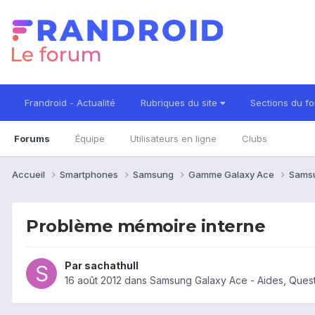
Frandroid - Actualité
Rubriques du site
Sections du f
Forums
Équipe
Utilisateurs en ligne
Clubs
Accueil
Smartphones
Samsung
Gamme Galaxy Ace
Sams
Problème mémoire interne
Par
sachathull
16 août 2012
dans
Samsung Galaxy Ace - Aides, Ques