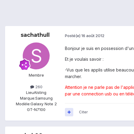
sachathull
Posté(e)
16 août 2012
Bonjour je suis en possession d'u
Et je voulais savoir :
-Vus que les applis utilise beaucou
Membre
marcher.
260
Attention je ne parle pas de l'app
Lieu
Alsting
par une connection usb ou en téléc
Marque:
Samsung
Modèle:
Galaxy Note 2
GT-N7100
Citer