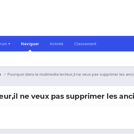
orum
Naviguer
Activité
Classement
ro
Pourquoi dans le mutimedia lecteur,il ne veux pas supprimer les anc
ur,il ne veux pas supprimer les anc