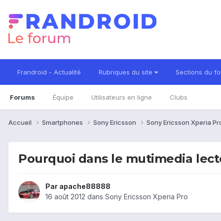
Frandroid - Actualité
Rubriques du site
Sections du f
Forums
Équipe
Utilisateurs en ligne
Clubs
Accueil
Smartphones
Sony Ericsson
Sony Ericsson Xperia P
Pourquoi dans le mutimedia lecte
Par
apache88888
16 août 2012
dans
Sony Ericsson Xperia Pro