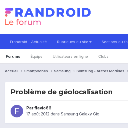
Frandroid - Actualité
Rubriques du site
Sections du f
Forums
Équipe
Utilisateurs en ligne
Clubs
Accueil
Smartphones
Samsung
Samsung - Autres Modèles
Problème de géolocalisation
Par
flavio66
17 août 2012
dans
Samsung Galaxy Gio