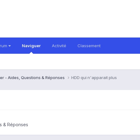
orum
Naviguer
Activité
Classement
er - Aides, Questions & Réponses
HDD qui n'apparait plus
ns & Réponses