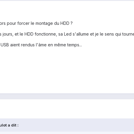
lors pour forcer le montage du HDD ?
 jours, et le HDD fonctionne, sa Led s'allume et je le sens qui tourne
ts USB aient rendus l'âme en même temps...
ot a dit :