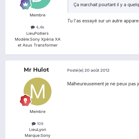
Ça marchait pourtant il y a quelq
Membre
Tu l'as essayé sur un autre apparei
4,4k
Lieu
Poitiers
Modèle:
Sony Xpéria XA
et Asus Transformer
Mr Hulot
Posté(e)
20 août 2012
Malheureusement je ne peux pas je 
Membre
109
Lieu
Lyon
Marque:
Sony