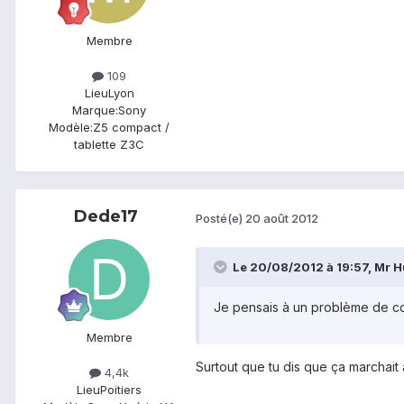
Membre
109
Lieu
Lyon
Marque:
Sony
Modèle:
Z5 compact /
tablette Z3C
Dede17
Posté(e)
20 août 2012
Le 20/08/2012 à 19:57, Mr Hul
Je pensais à un problème de com
Membre
Surtout que tu dis que ça marchait a
4,4k
Lieu
Poitiers