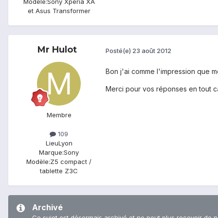
Modèle:
Sony Xpéria XA
et Asus Transformer
Mr Hulot
Posté(e)
23 août 2012
Bon j'ai comme l'impression que m
Merci pour vos réponses en tout cas
Membre
109
Lieu
Lyon
Marque:
Sony
Modèle:
Z5 compact /
tablette Z3C
Archivé
Ce sujet est désormais archivé et ne peut plus recevoir de 