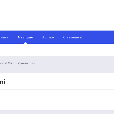
orum
Naviguer
Activité
Classement
ignal GPS - Xperia mini
ni