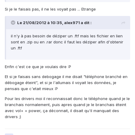
Si je le faisais pas, il ne les voyait pas ... Etrange
Le 21/08/2012 à 10:35, alex971 a dit :
il n'y à pas besoin de déziper un .ftf mais les fichier en lien
sont en .zip ou en .rar donc il faut les déziper afin d'obtenir
un .ftf
Enfin c'est ce que je voulais dire :P
Et si je faisais sans debogage il me disait "téléphone branché en
débogage éteint", et si je l'allumais il voyait les données, je
pensais que c'etait mieux :P
Pour les drivers moi il reconnaissait donc le téléphone quand je le
branchais normalement, puis apres quand je le branchais éteint
avec vol+ + power, ça déconnait, il disait qu'il manquait des
drivers ;)