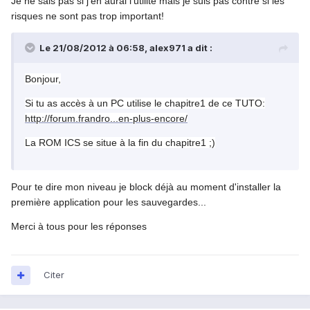
Je ne sais pas si j'en aurai l'utilité mais je suis pas contre si les
risques ne sont pas trop important!
Le 21/08/2012 à 06:58, alex971 a dit :
Bonjour,
Si tu as accès à un PC utilise le chapitre1 de ce TUTO:
http://forum.frandro...en-plus-encore/
La ROM ICS se situe à la fin du chapitre1 ;)
Pour te dire mon niveau je block déjà au moment d'installer la
première application pour les sauvegardes...
Merci à tous pour les réponses
Citer