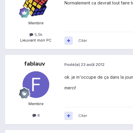
Normalement ca devrait tout faire to
Membre
5,5k
Lieu
vant mon PC
Citer
fablauv
Posté(e)
23 août 2012
ok. je m'occupe de ça dans la jou
merci!
Membre
8
Citer