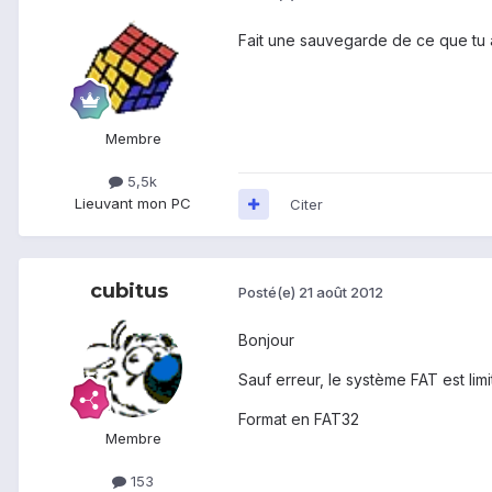
Fait une sauvegarde de ce que tu a
Membre
5,5k
Lieu
vant mon PC
Citer
cubitus
Posté(e)
21 août 2012
Bonjour
Sauf erreur, le système FAT est limi
Format en FAT32
Membre
153