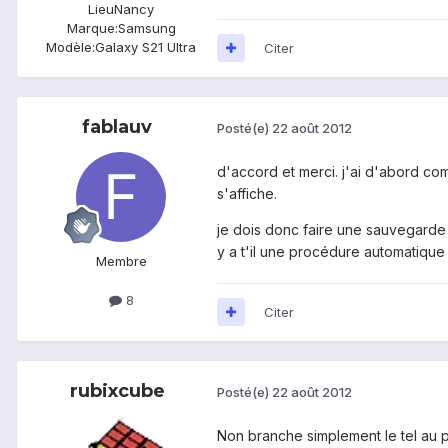
Lieu
Nancy
Marque:
Samsung
Modèle:
Galaxy S21 Ultra
Citer
fablauv
Posté(e)
22 août 2012
d'accord et merci. j'ai d'abord co
s'affiche.
je dois donc faire une sauvegarde 
y a t'il une procédure automatique
Membre
8
Citer
rubixcube
Posté(e)
22 août 2012
Non branche simplement le tel au p