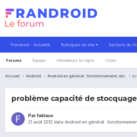
Frandroid - Actualité
Rubriques du site
Sections du f
Forums
Équipe
Utilisateurs en ligne
Clubs
Accueil
Android
Android en général : fonctionnement, etc.
pr
problème capacité de stocquage
Par
fablauv
21 août 2012
dans
Android en général : fonctionnement