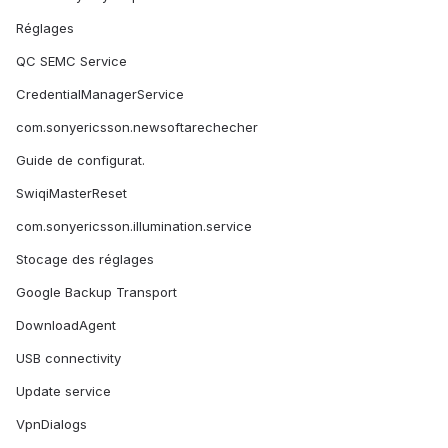
Réglages
QC SEMC Service
CredentialManagerService
com.sonyericsson.newsoftarechecher
Guide de configurat.
SwiqiMasterReset
com.sonyericsson.illumination.service
Stocage des réglages
Google Backup Transport
DownloadAgent
USB connectivity
Update service
VpnDialogs