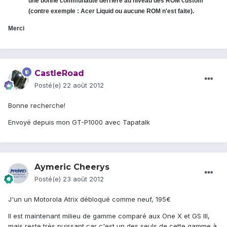
une bonne communauté derrière au niveau des ROM custom
(contre exemple : Acer Liquid ou aucune ROM n'est faite).
Merci
CastleRoad
Posté(e)
22 août 2012
Bonne recherche!
Envoyé depuis mon GT-P1000 avec Tapatalk
Aymeric Cheerys
Posté(e)
23 août 2012
J'un un Motorola Atrix débloqué comme neuf, 195€
Il est maintenant milieu de gamme comparé aux One X et GS III,
mais reste très puissant car c'est un des seuls de cette gamme à